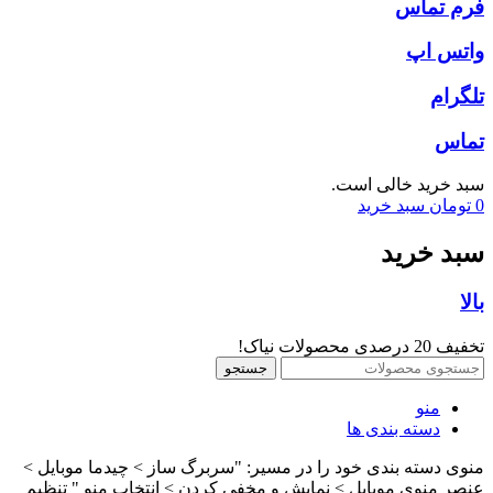
فرم تماس
واتس اپ
تلگرام
تماس
سبد خرید خالی است.
0
تومان
سبد خرید
سبد خرید
بالا
تخفیف 20 درصدی محصولات نیاک!
جستجو
منو
دسته بندی ها
منوی دسته بندی خود را در مسیر: "سربرگ ساز > چیدما موبایل >
عنصر منوی موبایل > نمایش و مخفی کردن > انتخاب منو " تنظیم