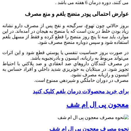
می کنند، دوره درمان 6 هفته می باشد .
عوارض احتمالی پودر منضج بلغم و منع مصرف
بروز حالاتي چون تهوع، سرگيجه و نفخ پس از مصرف دارو نشانه
زياد بودن خلط در بدن است كه با منضج به هيجان در آمده‌اند. در اين
موارد، بايد سه تا پنچ روز منضج را قطع كرده و فقط از مسهل بلغم
استفاده شود و سپس دوباره منضج مصرف شود.
در صورت بروز حساسيت تنفسي يا پوستي قطع شود و اين اثرات
مي‌تواند مربوط به رازيانه، انيسون و بادرنجبويه باشد.
در مصرف کنندگان داروهاي ضد انعقادي و ضد پلاکتي با احتياط
تجويز شود. در مبتلايان به خونريزي شديد داخلي و افراد حساس به
انيسون و رازيانه مصرف نشود.
مصرف در دوران حاملگي و شيردهي ممنوع است.
برای خرید محصولات درمان بلغم کلیک کنید
معجون پی ال ام شف
نحوه مصرف معجون پی ال ام شف