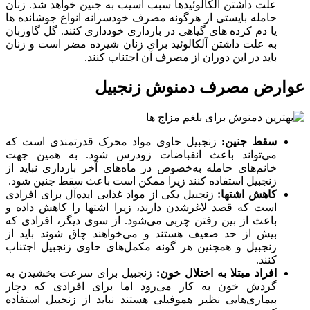
علت داشتن آلکالوئیدها سبب آسیب به جنین خواهد شد. زنان
حامله بایستی از هرگونه مصرف خودسرانه انواع جوشانده ها
یا دم کرده های گیاهی در بارداری خودداری کنند. گل گاوزبان
به علت داشتن آلکالوئید برای زنان شیرده مضر است و زنان
باید در این دوران از مصرف آن اجتناب کنند.
عوارض مصرف دمنوش زنجبیل
سقط جنین:
زنجبیل حاوی مواد محرک قدرتمندی است که
می‌تواند باعث انقباضات زودرس شود. به همین جهت
خانم‌های حامله به‌خصوص در ماه‌های آخر بارداری نباید از
زنجبیل استفاده کنند زیرا ممکن است باعث سقط جنین شود.
کاهش اشتها:
زنجبیل یکی از مواد غذایی ایده‌آل برای افرادی
است که قصد لاغرشدن دارند، زیرا اشتها را کاهش داده و
باعث از بین‌ رفتن چربی می‌شود. از سوی دیگر، افرادی که
بیش از حد ضعیف هستند و می‌خواهند چاق شوند باید از
زنجبیل و همچنین هر گونه مکمل‌های حاوی زنجبیل اجتناب
کنند.
افراد مبتلا به اختلال خون:
زنجبیل برای سرعت‌ بخشیدن به
گردش خون به کار می‌رود اما برای افرادی که دچار
بیماری‌هایی نظیر هموفیلی هستند نباید از زنجبیل استفاده