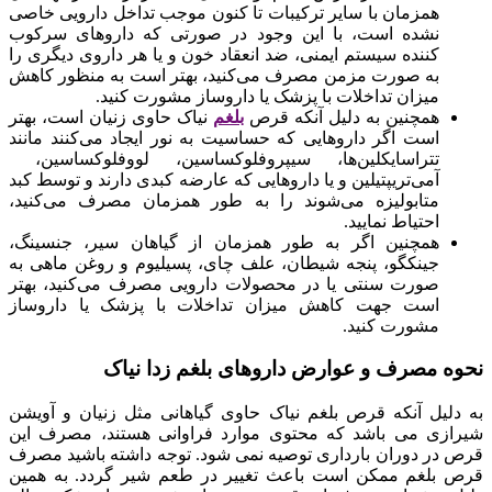
همزمان با سایر ترکیبات تا کنون موجب تداخل دارویی خاصی
نشده است، با این وجود در صورتی که داروهای سرکوب
کننده سیستم ایمنی، ضد انعقاد خون و یا هر داروی دیگری را
به صورت مزمن مصرف می‌کنید، بهتر است به منظور کاهش
میزان تداخلات با پزشک یا داروساز مشورت کنید.
همچنین به دلیل آنکه قرص
بلغم
نیاک حاوی زنیان است، بهتر
است اگر داروهایی که حساسیت به نور ایجاد می‌کنند مانند
تتراسایکلین‌ها، سیپروفلوکساسین، لووفلوکساسین،
آمی‌تریپتیلین و یا داروهایی که عارضه کبدی دارند و توسط کبد
متابولیزه می‌شوند را به طور همزمان مصرف می‌کنید،
احتیاط نمایید.
همچنین اگر به طور همزمان از گیاهان سیر، جنسینگ،
جینکگو، پنجه شیطان، علف چای، پسیلیوم و روغن ماهی به
صورت سنتی یا در محصولات دارویی مصرف می‌کنید، بهتر
است جهت کاهش میزان تداخلات با پزشک یا داروساز
مشورت کنید.
نحوه مصرف و عوارض داروهای بلغم زدا نیاک
به دلیل آنکه قرص بلغم نیاک حاوی گیاهانی مثل زنیان و آویشن
شیرازی می باشد که محتوی موارد فراوانی هستند، مصرف این
قرص در دوران بارداری توصیه نمی شود. توجه داشته باشید مصرف
قرص بلغم ممکن است باعث تغییر در طعم شیر گردد. به همین