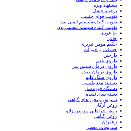
پیشنهاد ویژه
ترخینه خشک
تقویت قوای جنسی
تقویت کننده سیستم ایمنی بدن
تقویت کننده سیستم تنفسی بدن
جا عودی
چاقی
حکیم مومن تبریزی
خشکبار و حبوبات
دارچین
داروی بلغم
داروی درمان شپش سر
داروی درمان معده
داروی سنگ کلیه
دستبند مغناطیسی
دستگاه قهوه ساز
دسته بندی نشده
دمنوش و بخور های گیاهی
روغن آرگان
روغن خراطین و روغن زالو
روغن گیاهی
زعفران
سبزیجات معطر