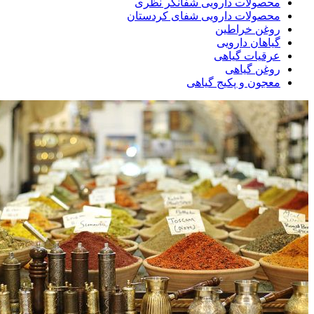
محصولات دارویی شفانگر نظری
محصولات دارویی شفای کردستان
روغن خراطین
گیاهان دارویی
عرقیات گیاهی
روغن گیاهی
معجون و پکیج گیاهی