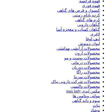
قهوه فرانسه
قهوه فوری
کپسول و قرص های گیاهی
کرده بادام زمینی
کرم های گیاهی
گیاهان دارویی
گیاهان کمیاب و معجزه آسا
لاغری
لیف لوفا
لیوان دمنوش
محصولات آرایشی بهداشتی
محصولات آرون
محصولات پوست و مو
محصولات درمانی
محصولات دوریان
محصولات راگا
محصولات سریتا
محصولات شرکت دارویی نیاک
محصولات والنسی
مکس لیدی max lady
مولتی ویتامین ها
میوه و دانه گیاهی
نبات
نوشاد