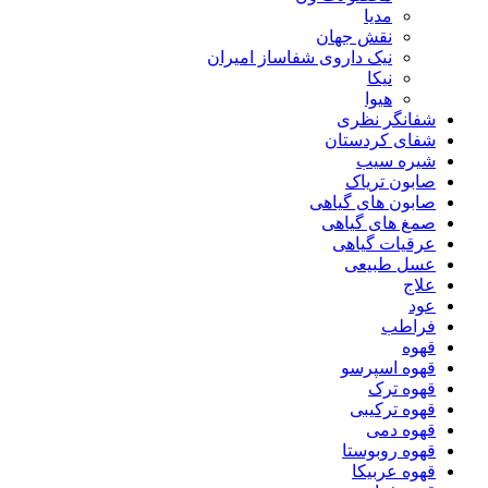
مدیا
نقش جهان
نیک داروی شفاساز امیران
نیکا
هیوا
شفانگر نظری
شفای کردستان
شیره سیب
صابون تریاک
صابون های گیاهی
صمغ های گیاهی
عرقیات گیاهی
عسل طبیعی
علاج
عود
فراطب
قهوه
قهوه اسپرسو
قهوه ترک
قهوه ترکیبی
قهوه دمی
قهوه روبوستا
قهوه عربیکا