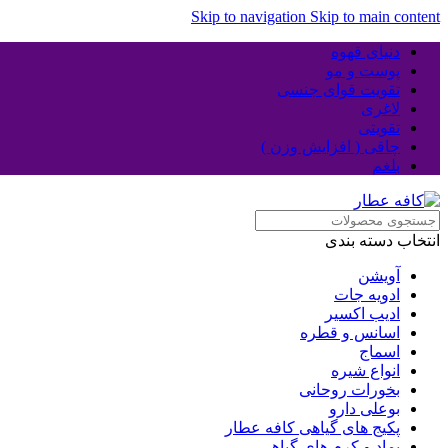
Skip to navigation
Skip to main content
دنیای قهوه
پوست و مو
تقویت قوای جنسی
لاغری
تقویتی
چاقی ( افزایش وزن )
بلغم
انتخاب دسته بندی
آویشن
ادویه جات
ادیب اکسیر
اسانس و قطره
اسماج
انواع شیره
بخورات روحانی
بوعلی دارو
پکیج های گیاهی کافه عطار
پماد و کرم های گیاهی