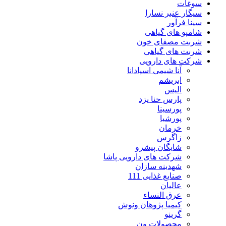
سوغات
سیگار عنبر نسارا
سینا فرآور
شامپو های گیاهی
شربت مصفای خون
شربت های گیاهی
شرکت های دارویی
آنا شیمی اسپادانا
ابریشم
الیس
پارس حنا یزد
پورسینا
پورشیا
خرمان
زاگرس
شایگان پیشرو
شرکت های دارویی پاشا
شهدینه سازان
صنایع غذایی 111
عالیان
عرق النساء
کیمیا پژوهان ونوش
گرینو
محصولات ون