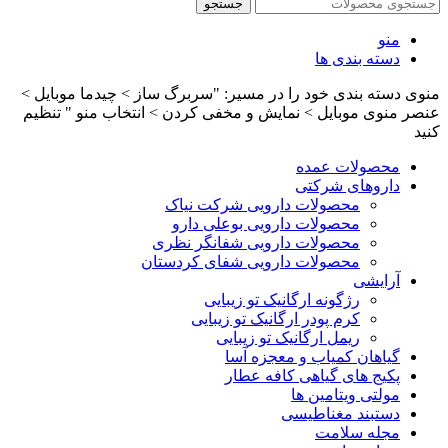
جستجو
منو
دسته بندی ها
منوی دسته بندی خود را در مسیر: "سربرگ ساز > چیدما موبایل >
عنصر منوی موبایل > نمایش و مخفی کردن > انتخاب منو " تنظیم
کنید
محصولات عمده
داروهای شرکتی
محصولات دارویی شرکت نیاک
محصولات دارویی بوعلی دارو
محصولات دارویی شفانگر نظری
محصولات دارویی شفای کردستان
آرایشی
رژگونه ارگانیک تو زیبایی
کرم پودر ارگانیک تو زیبایی
ریمل ارگانیک تو زیبایی
گیاهان کمیاب و معجزه آسا
پکیج های گیاهی کافه عطار
مولتی ویتامین ها
دستبند مغناطیسی
مجله سلامت