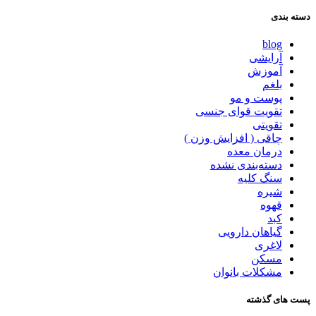
دسته بندی
blog
آرایشی
آموزش
بلغم
پوست و مو
تقویت قوای جنسی
تقویتی
چاقی ( افزایش وزن )
درمان معده
دسته‌بندی نشده
سنگ کلیه
شیره
قهوه
کبد
گیاهان دارویی
لاغری
مسکن
مشکلات بانوان
پست های گذشته