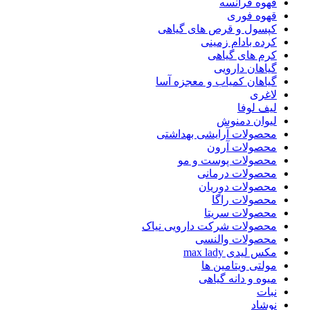
قهوه فرانسه
قهوه فوری
کپسول و قرص های گیاهی
کرده بادام زمینی
کرم های گیاهی
گیاهان دارویی
گیاهان کمیاب و معجزه آسا
لاغری
لیف لوفا
لیوان دمنوش
محصولات آرایشی بهداشتی
محصولات آرون
محصولات پوست و مو
محصولات درمانی
محصولات دوریان
محصولات راگا
محصولات سریتا
محصولات شرکت دارویی نیاک
محصولات والنسی
مکس لیدی max lady
مولتی ویتامین ها
میوه و دانه گیاهی
نبات
نوشاد