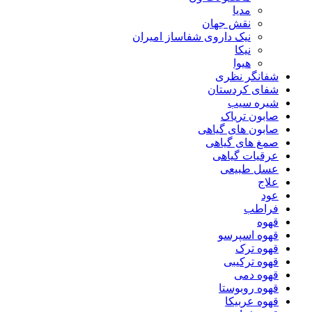
مدیا
نقش جهان
نیک داروی شفاساز امیران
نیکا
هیوا
شفانگر نظری
شفای کردستان
شیره سیب
صابون تریاک
صابون های گیاهی
صمغ های گیاهی
عرقیات گیاهی
عسل طبیعی
علاج
عود
فراطب
قهوه
قهوه اسپرسو
قهوه ترک
قهوه ترکیبی
قهوه دمی
قهوه روبوستا
قهوه عربیکا