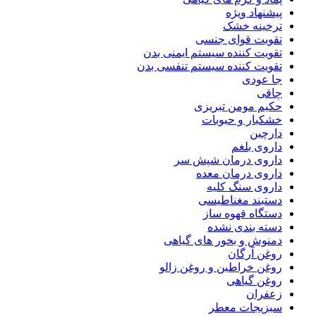
پیشنهاد ویژه
ترخینه خشک
تقویت قوای جنسی
تقویت کننده سیستم ایمنی بدن
تقویت کننده سیستم تنفسی بدن
جا عودی
چاقی
حکیم مومن تبریزی
خشکبار و حبوبات
دارچین
داروی بلغم
داروی درمان شپش سر
داروی درمان معده
داروی سنگ کلیه
دستبند مغناطیسی
دستگاه قهوه ساز
دسته بندی نشده
دمنوش و بخور های گیاهی
روغن آرگان
روغن خراطین و روغن زالو
روغن گیاهی
زعفران
سبزیجات معطر