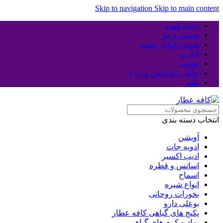
Skip to navigation
Skip to main content
دنیای قهوه
پوست و مو
تقویت قوای جنسی
لاغری
تقویتی
چاقی ( افزایش وزن )
بلغم
انتخاب دسته بندی
آویشن
ادویه جات
ادیب اکسیر
اسانس و قطره
اسماج
انواع شیره
بخورات روحانی
بوعلی دارو
پکیج های گیاهی کافه عطار
پماد و کرم های گیاهی