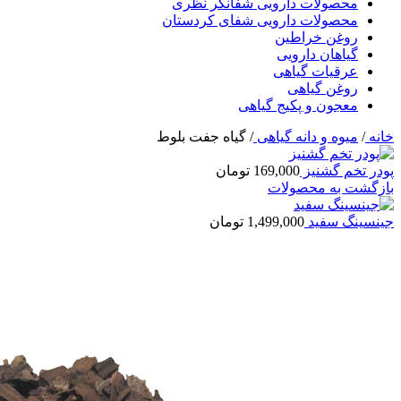
محصولات دارویی شفانگر نظری
محصولات دارویی شفای کردستان
روغن خراطین
گیاهان دارویی
عرقیات گیاهی
روغن گیاهی
معجون و پکیج گیاهی
خانه
/
میوه و دانه گیاهی
/
گیاه جفت بلوط
پودر تخم گشنیز
169,000
تومان
بازگشت به محصولات
جینسینگ سفید
1,499,000
تومان