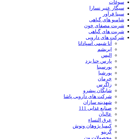
سوغات
سیگار عنبر نسارا
سینا فرآور
شامپو های گیاهی
شربت مصفای خون
شربت های گیاهی
شرکت های دارویی
آنا شیمی اسپادانا
ابریشم
الیس
پارس حنا یزد
پورسینا
پورشیا
خرمان
زاگرس
شایگان پیشرو
شرکت های دارویی پاشا
شهدینه سازان
صنایع غذایی 111
عالیان
عرق النساء
کیمیا پژوهان ونوش
گرینو
محصولات ون