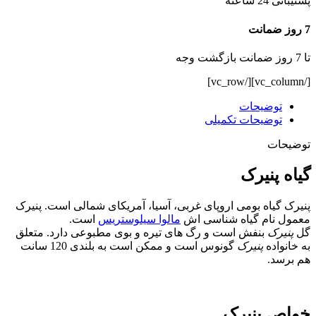
پشتیبانی 24 ساعته
7 روز ضمانت
تا 7 روز ضمانت بازگشت وجه
[/vc_column][/vc_row]
توضیحات
توضیحات تکمیلی
توضیحات
گیاه پنیرک
پنیرک گیاه بومی اروپای غربی، آسیا، آمریکای شمالی است. پنیرک
معمول نام گیاه شناسی اش
مالوا سیلوستریس
است.
گل
پنیرک
بنفش است و رگ های تیره و بوی مطبوعی دارد. متعلق
به خانواده
پنیرک
گونوس است و ممکن است به بلندی 120 سانت
هم برسد.
خواص پنیرک