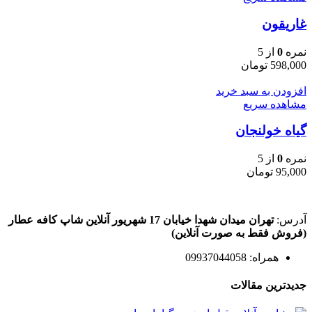
غاریقون
نمره
0
از 5
598,000
تومان
افزودن به سبد خرید
مشاهده سریع
گیاه خولنجان
نمره
0
از 5
95,000
تومان
آدرس:
تهران میدان شهدا خیابان 17 شهریور آنلاین شاپ کافه عطار
(فروش فقط به صورت آنلاین)
همراه: 09937044058
جدیدترین مقالات