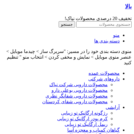
بالا
تخفیف 20 درصدی محصولات نیاک!
جستجو
منو
دسته بندی ها
منوی دسته بندی خود را در مسیر: "سربرگ ساز > چیدما موبایل >
عنصر منوی موبایل > نمایش و مخفی کردن > انتخاب منو " تنظیم
کنید
محصولات عمده
داروهای شرکتی
محصولات دارویی شرکت نیاک
محصولات دارویی بوعلی دارو
محصولات دارویی شفانگر نظری
محصولات دارویی شفای کردستان
آرایشی
رژگونه ارگانیک تو زیبایی
کرم پودر ارگانیک تو زیبایی
ریمل ارگانیک تو زیبایی
گیاهان کمیاب و معجزه آسا