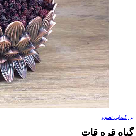
بزرگنمایی تصویر
گیاه قره قات