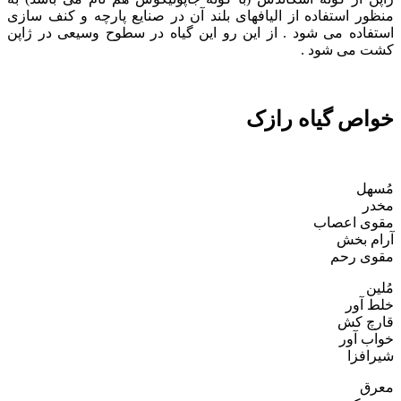
منظور استفاده از الیافهای بلند آن در صنایع پارچه و کنف سازی
استفاده می شود . از این رو این گیاه در سطوح وسیعی در ژاپن
کشت می شود .
خواص گیاه رازک
مُسهل
مخدر
مقوی اعصاب
آرام بخش
مقوی رحم
مُلین
خلط آور
قارچ کش
خواب آور
شیرافزا
معرق