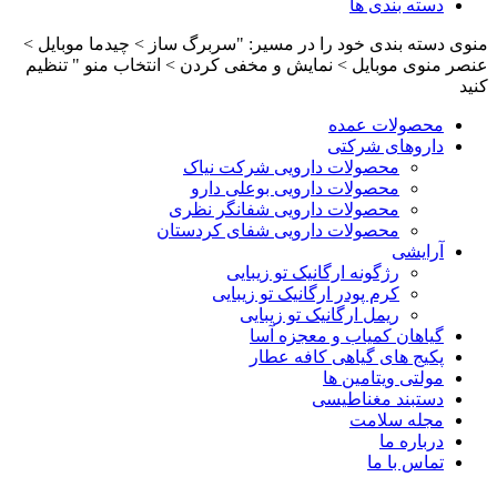
دسته بندی ها
منوی دسته بندی خود را در مسیر: "سربرگ ساز > چیدما موبایل >
عنصر منوی موبایل > نمایش و مخفی کردن > انتخاب منو " تنظیم
کنید
محصولات عمده
داروهای شرکتی
محصولات دارویی شرکت نیاک
محصولات دارویی بوعلی دارو
محصولات دارویی شفانگر نظری
محصولات دارویی شفای کردستان
آرایشی
رژگونه ارگانیک تو زیبایی
کرم پودر ارگانیک تو زیبایی
ریمل ارگانیک تو زیبایی
گیاهان کمیاب و معجزه آسا
پکیج های گیاهی کافه عطار
مولتی ویتامین ها
دستبند مغناطیسی
مجله سلامت
درباره ما
تماس با ما