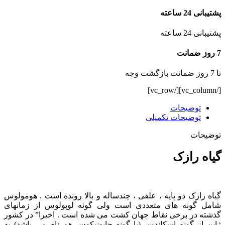
پشتیبانی 24 ساعته
پشتیبانی 24 ساعته
7 روز ضمانت
تا 7 روز ضمانت بازگشت وجه
[/vc_column][/vc_row]
توضیحات
توضیحات تکمیلی
توضیحات
گیاه رازک
گیاه رازک دو پایه ، علفی ، چندساله و بالا رونده است . هومولوس
شامل گونه های متعددی است ولی گونه لوپولوس از زمانهای
گذشته در برخی نقاط جهان کشت می شده است . اخیرا” در کشور
ژاپن از گونه اسکاندس (با گونه جاپونیکوس هم نام می باشد) به