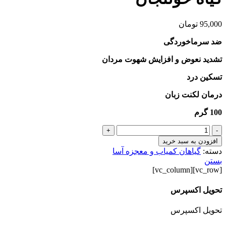
95,000
تومان
ضد سرماخوردگی
تشدید نعوض و افزایش شهوت مردان
تسکین درد
درمان لکنت زبان
100 گرم
گیاه
+
-
خولنجان
افزودن به سبد خرید
عدد
دسته:
گیاهان کمیاب و معجزه آسا
بستن
[vc_row][vc_column]
تحویل اکسپرس
تحویل اکسپرس