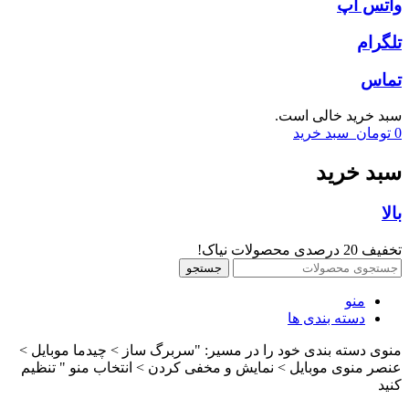
واتس اپ
تلگرام
تماس
سبد خرید خالی است.
0
تومان
سبد خرید
سبد خرید
بالا
تخفیف 20 درصدی محصولات نیاک!
جستجو
منو
دسته بندی ها
منوی دسته بندی خود را در مسیر: "سربرگ ساز > چیدما موبایل >
عنصر منوی موبایل > نمایش و مخفی کردن > انتخاب منو " تنظیم
کنید