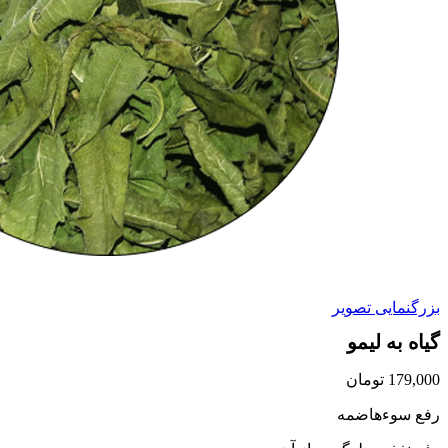
بزرگنمایی تصویر
گیاه به لیمو
179,000
تومان
رفع سوءهاضمه