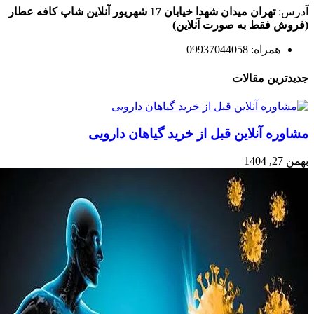
through
ممکن
آدرس:
تهران میدان شهدا خیابان 17 شهریور آنلاین شاپ کافه عطار
999,000 تومان
است
(فروش فقط به صورت آنلاین)
در
صفحه
همراه: 09937044058
محصول
انتخاب
جدیدترین مقالات
شوند
مشاوره آنلاین قبل از خرید گیاهان دارویی
بهمن 27, 1404