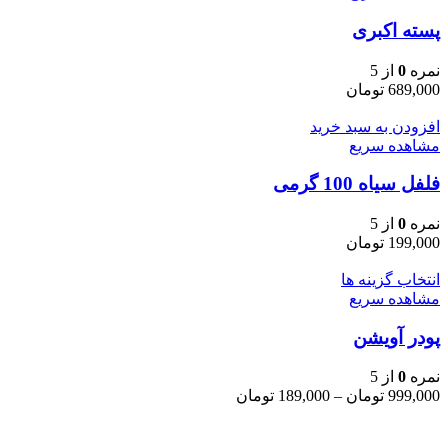
پسته اکبری
نمره
0
از 5
689,000
تومان
افزودن به سبد خرید
مشاهده سریع
فلفل سیاه 100 گرمی
نمره
0
از 5
199,000
تومان
این
انتخاب گزینه ها
محصول
مشاهده سریع
دارای
پودر آویشن
انواع
مختلفی
می
نمره
0
از 5
باشد.
Price
999,000
تومان
–
189,000
تومان
گزینه
range:
ها
189,000 تومان