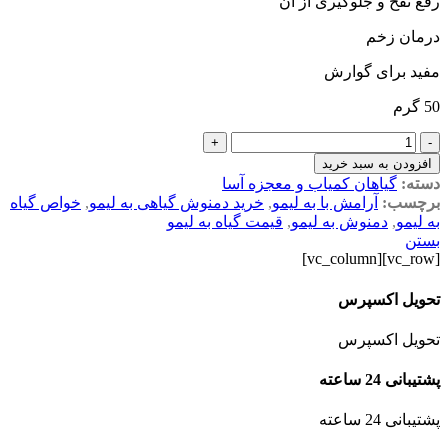
رفع نفخ و جلوگیری از آن
درمان زخم
مفید برای گوارش
50 گرم
گیاه
+
-
به
افزودن به سبد خرید
لیمو
دسته:
گیاهان کمیاب و معجزه آسا
عدد
برچسب:
آرامش با به لیمو
,
خرید دمنوش گیاهی به لیمو
,
خواص گیاه
به لیمو
,
دمنوش به لیمو
,
قیمت گیاه به لیمو
بستن
[vc_row][vc_column]
تحویل اکسپرس
تحویل اکسپرس
پشتیبانی 24 ساعته
پشتیبانی 24 ساعته