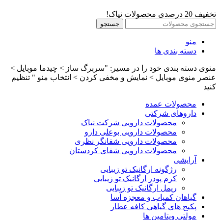
تخفیف 20 درصدی محصولات نیاک!
جستجو
منو
دسته بندی ها
منوی دسته بندی خود را در مسیر: "سربرگ ساز > چیدما موبایل >
عنصر منوی موبایل > نمایش و مخفی کردن > انتخاب منو " تنظیم
کنید
محصولات عمده
داروهای شرکتی
محصولات دارویی شرکت نیاک
محصولات دارویی بوعلی دارو
محصولات دارویی شفانگر نظری
محصولات دارویی شفای کردستان
آرایشی
رژگونه ارگانیک تو زیبایی
کرم پودر ارگانیک تو زیبایی
ریمل ارگانیک تو زیبایی
گیاهان کمیاب و معجزه آسا
پکیج های گیاهی کافه عطار
مولتی ویتامین ها