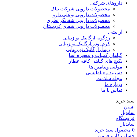
داروهای شرکتی
محصولات دارویی شرکت نیاک
محصولات دارویی بوعلی دارو
محصولات دارویی شفانگر نظری
محصولات دارویی شفای کردستان
آرایشی
رژگونه ارگانیک تو زیبایی
کرم پودر ارگانیک تو زیبایی
ریمل ارگانیک تو زیبایی
گیاهان کمیاب و معجزه آسا
پکیج های گیاهی کافه عطار
مولتی ویتامین ها
دستبند مغناطیسی
مجله سلامت
درباره ما
تماس با ما
سبد خرید
بستن
سایدبار
فروشگاه
سایدبار
0
محصول
سبد خرید
حساب کاربری من