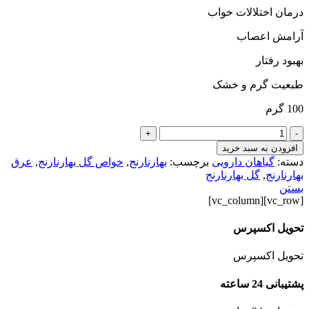
درمان اختلالات خواب
آرامش اعصاب
بهبود رفتار
طبعیت گرم و خشک
100 گرم
+
-
افزودن به سبد خرید
دسته:
گیاهان دارویی
برچسب:
بهارنارنج
,
خواص گل بهارنارنج
,
عرق
بهارنارنج
,
گل بهارنارنج
بستن
[vc_row][vc_column]
تحویل اکسپرس
تحویل اکسپرس
پشتیبانی 24 ساعته