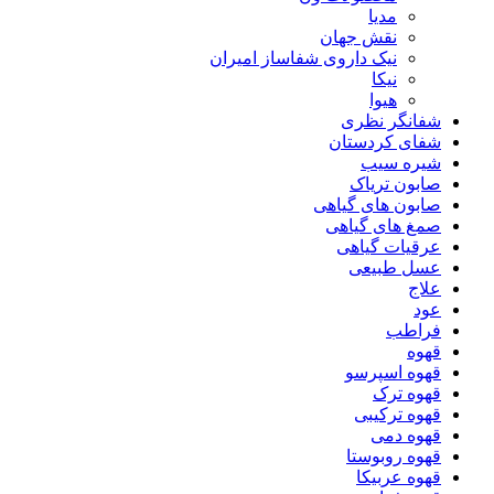
مدیا
نقش جهان
نیک داروی شفاساز امیران
نیکا
هیوا
شفانگر نظری
شفای کردستان
شیره سیب
صابون تریاک
صابون های گیاهی
صمغ های گیاهی
عرقیات گیاهی
عسل طبیعی
علاج
عود
فراطب
قهوه
قهوه اسپرسو
قهوه ترک
قهوه ترکیبی
قهوه دمی
قهوه روبوستا
قهوه عربیکا