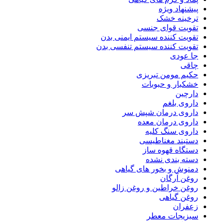
پیشنهاد ویژه
ترخینه خشک
تقویت قوای جنسی
تقویت کننده سیستم ایمنی بدن
تقویت کننده سیستم تنفسی بدن
جا عودی
چاقی
حکیم مومن تبریزی
خشکبار و حبوبات
دارچین
داروی بلغم
داروی درمان شپش سر
داروی درمان معده
داروی سنگ کلیه
دستبند مغناطیسی
دستگاه قهوه ساز
دسته بندی نشده
دمنوش و بخور های گیاهی
روغن آرگان
روغن خراطین و روغن زالو
روغن گیاهی
زعفران
سبزیجات معطر