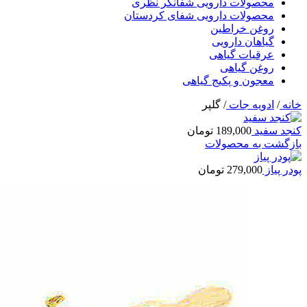
محصولات دارویی شفانگر نظری
محصولات دارویی شفای کردستان
روغن خراطین
گیاهان دارویی
عرقیات گیاهی
روغن گیاهی
معجون و پکیج گیاهی
خانه
/
ادویه جات
/
گلپر
کنجد سفید
189,000
تومان
بازگشت به محصولات
پودر پیاز
279,000
تومان