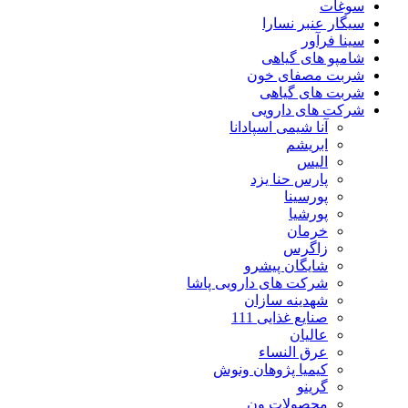
سوغات
سیگار عنبر نسارا
سینا فرآور
شامپو های گیاهی
شربت مصفای خون
شربت های گیاهی
شرکت های دارویی
آنا شیمی اسپادانا
ابریشم
الیس
پارس حنا یزد
پورسینا
پورشیا
خرمان
زاگرس
شایگان پیشرو
شرکت های دارویی پاشا
شهدینه سازان
صنایع غذایی 111
عالیان
عرق النساء
کیمیا پژوهان ونوش
گرینو
محصولات ون