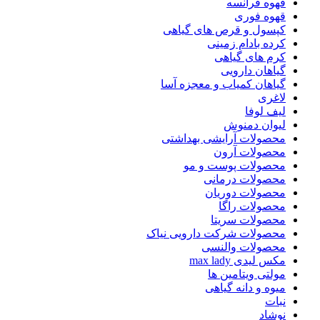
قهوه فرانسه
قهوه فوری
کپسول و قرص های گیاهی
کرده بادام زمینی
کرم های گیاهی
گیاهان دارویی
گیاهان کمیاب و معجزه آسا
لاغری
لیف لوفا
لیوان دمنوش
محصولات آرایشی بهداشتی
محصولات آرون
محصولات پوست و مو
محصولات درمانی
محصولات دوریان
محصولات راگا
محصولات سریتا
محصولات شرکت دارویی نیاک
محصولات والنسی
مکس لیدی max lady
مولتی ویتامین ها
میوه و دانه گیاهی
نبات
نوشاد