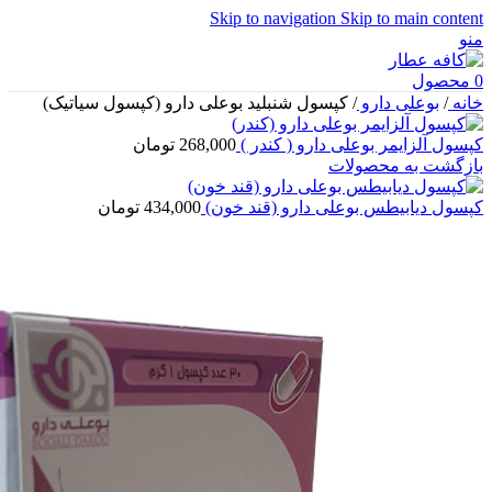
Skip to navigation
Skip to main content
منو
0
محصول
خانه
/
بوعلی دارو
/
کپسول شنبلید بوعلی دارو (کپسول سیاتیک)
کپسول آلزایمر بوعلی دارو ( کندر )
268,000
تومان
بازگشت به محصولات
کپسول دیابیطس بوعلی دارو (قند خون)
434,000
تومان