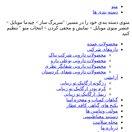
منو
دسته بندی ها
منوی دسته بندی خود را در مسیر: "سربرگ ساز > چیدما موبایل >
عنصر منوی موبایل > نمایش و مخفی کردن > انتخاب منو " تنظیم
کنید
محصولات عمده
داروهای شرکتی
محصولات دارویی شرکت نیاک
محصولات دارویی بوعلی دارو
محصولات دارویی شفانگر نظری
محصولات دارویی شفای کردستان
آرایشی
رژگونه ارگانیک تو زیبایی
کرم پودر ارگانیک تو زیبایی
ریمل ارگانیک تو زیبایی
گیاهان کمیاب و معجزه آسا
پکیج های گیاهی کافه عطار
مولتی ویتامین ها
دستبند مغناطیسی
مجله سلامت
درباره ما