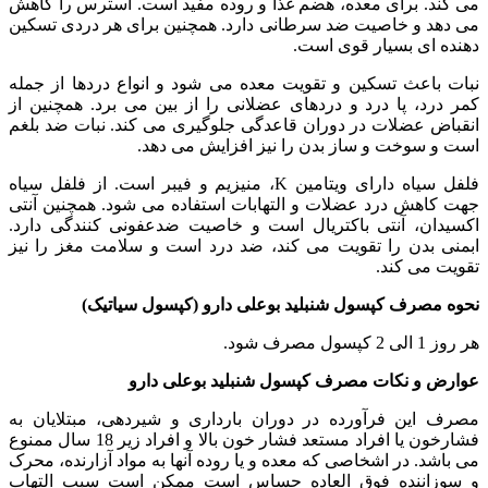
می کند. برای معده، هضم غذا و روده مفید است. استرس را کاهش
می دهد و خاصیت ضد سرطانی دارد. همچنین برای هر دردی تسکین
دهنده ای بسیار قوی است.
نبات باعث تسکین و تقویت معده می شود و انواع دردها از جمله
کمر درد، پا درد و دردهای عضلانی را از بین می برد. همچنین از
انقباض عضلات در دوران قاعدگی جلوگیری می کند. نبات ضد بلغم
است و سوخت و ساز بدن را نیز افزایش می دهد.
فلفل سیاه دارای ویتامین K، منیزیم و فیبر است. از فلفل سیاه
جهت کاهش درد عضلات و التهابات استفاده می شود. همچنین آنتی
اکسیدان، آنتی باکتریال است و خاصیت ضدعفونی کنندگی دارد.
ابمنی بدن را تقویت می کند، ضد درد است و سلامت مغز را نیز
تقویت می کند.
نحوه مصرف کپسول شنبلید بوعلی دارو (کپسول سیاتیک)
هر روز 1 الی 2 کپسول مصرف شود.
عوارض و نکات مصرف کپسول شنبلید بوعلی دارو
مصرف این فرآورده در دوران بارداری و شیردهی، مبتلایان به
فشارخون یا افراد مستعد فشار خون بالا و افراد زیر 18 سال ممنوع
می باشد. در اشخاصی که معده و یا روده آنها به مواد آزارنده، محرک
و سوزاننده فوق العاده حساس است ممکن است سبب التهاب