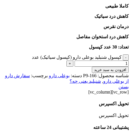
کاملا طبیعی
کاهش درد سیاتیک
درمان نقرس
کاهش درد استخوان مفاصل
تعداد: 30 عدد کپسول
کپسول شنبلید بوعلی دارو (کپسول سیاتیک) عدد
-
+
افزودن به سبد خرید
شناسه محصول:
P9-166
دسته:
بوعلی دارو
برچسب:
سفارش دارو
از بوعلی دارو
,
شنبلید یعنی چه؟
بستن
[vc_row][vc_column]
تحویل اکسپرس
تحویل اکسپرس
پشتیبانی 24 ساعته