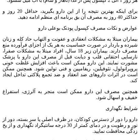
هر روز 1 الی 2 کپسول پس از غذا (ناهار و شام) با آب میل ششود.
برای اینکه بهترین نتیجه را از این دارو بگیرید، حداقل 20 روز و
حداکثر 40 روز به مصرف آن بق برنامه ای منظم ادامه دهید.
عوارض و نکات مصرف کپسول پودنک بوعلی دارو
بیماران مبتلا به مشکلات انعقادی و عفونت و التهاب حاد کله و زنان
شیرده و باردار در صورت حساسیت به هر یک از اجزای فرآورده منع
مصرف دارند. بیماران زیر 18 سال، افراد مبتلا به مشکلات صفرا،
نارسایی احتقانی قلب و دیابت قبل از مصرف این دارو با پزشک
مشورت نمایند. این دارو ممکن است باعث افزایش غلظت خونی
پروپرانولول، تئوفیلین، ریفامپین و فنی تولین شود. همچنین ممکن
است در اثرات داروهای ضد انعقاد و ضد تجمع پلاکتی تداخل ایجاد
کند.
همچنین مصرف این دارو ممکن است منجر به آلرژی، استفراغ
خفیف و اسهال شود.
شرایط نگهداری
دارو را دور از دسترس کودکان، در ظرف اصلی یا سر بسته، دور از
نور و رطوبت و در دمای کمتر از 30 درجه سانتیگراد نگهداری و از یخ
زدگی محافظت نمایید.