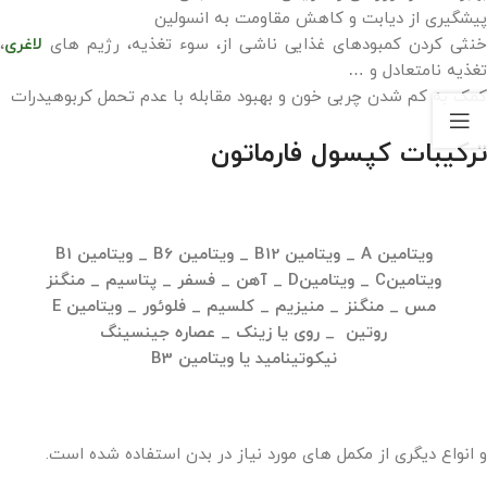
پیشگیری از دیابت و کاهش مقاومت به انسولین
خنثی کردن کمبودهای غذایی ناشی از، سوء تغذیه، رژیم های
لاغری
،
تغذیه نامتعادل و …
کمک به کم شدن چربی خون و بهبود مقابله با عدم تحمل کربوهیدرات
ترکیبات کپسول فارماتون
ویتامین A _
ویتامین B12 _
ویتامین B6 _ ویتامین B1
ویتامینC _ ویتامینD _ آهن _ فسفر _ پتاسیم _ منگنز
مس _ منگنز _ منیزیم _
کلسیم _
فلوئور _ ویتامین E
روتین _ روی یا زینک _ عصاره جینسینگ
نیکوتینامید یا ویتامین B3
و انواع دیگری از مکمل های مورد نیاز در بدن استفاده شده است.