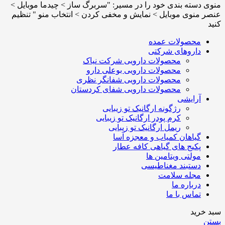
منوی دسته بندی خود را در مسیر: "سربرگ ساز > چیدما موبایل >
عنصر منوی موبایل > نمایش و مخفی کردن > انتخاب منو " تنظیم
کنید
محصولات عمده
داروهای شرکتی
محصولات دارویی شرکت نیاک
محصولات دارویی بوعلی دارو
محصولات دارویی شفانگر نظری
محصولات دارویی شفای کردستان
آرایشی
رژگونه ارگانیک تو زیبایی
کرم پودر ارگانیک تو زیبایی
ریمل ارگانیک تو زیبایی
گیاهان کمیاب و معجزه آسا
پکیج های گیاهی کافه عطار
مولتی ویتامین ها
دستبند مغناطیسی
مجله سلامت
درباره ما
تماس با ما
سبد خرید
بستن