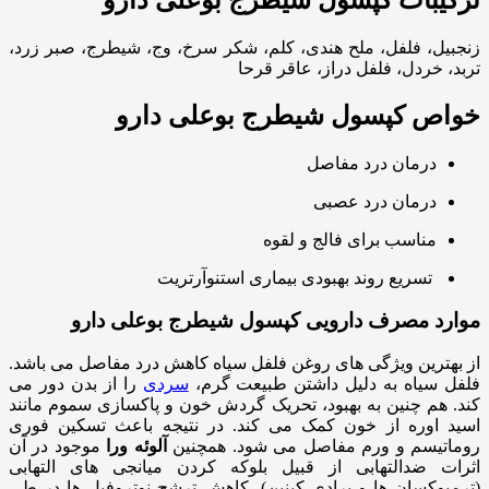
ترکیبات کپسول شیطرج بوعلی دارو
زنجبیل، فلفل، ملح هندی، کلم، شکر سرخ، وج، شیطرج، صبر زرد،
تربد، خردل، فلفل دراز، عاقر قرحا
خواص کپسول شیطرج بوعلی دارو
درمان درد مفاصل
درمان درد عصبی
مناسب برای فالج و لقوه
تسریع روند بهبودی بیماری استنوآرتریت
موارد مصرف دارویی کپسول شیطرج بوعلی دارو
از بهترین ویژگی های روغن فلفل سیاه کاهش درد مفاصل می باشد.
فلفل سیاه به دلیل داشتن طبیعت گرم،
سردی
را از بدن دور می
کند. هم چنین به بهبود، تحریک گردش خون و پاکسازی سموم مانند
اسید اوره از خون کمک می کند. در نتیجه باعث تسکین فوری
روماتیسم و ورم مفاصل می شود. همچنین
آلوئه ورا
موجود در آن
اثرات ضدالتهابی از قبیل بلوکه کردن میانجی های التهابی
(ترمبوکسان ها و برادی کینین)، کاهش ترشح نوتروفیل ها در طی