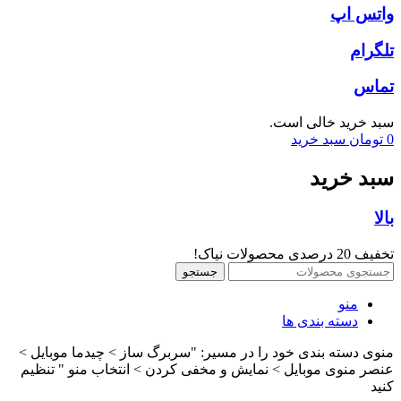
واتس اپ
تلگرام
تماس
سبد خرید خالی است.
0
تومان
سبد خرید
سبد خرید
بالا
تخفیف 20 درصدی محصولات نیاک!
جستجو
منو
دسته بندی ها
منوی دسته بندی خود را در مسیر: "سربرگ ساز > چیدما موبایل >
عنصر منوی موبایل > نمایش و مخفی کردن > انتخاب منو " تنظیم
کنید