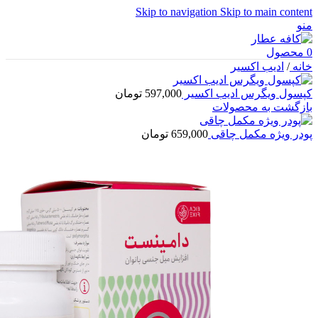
Skip to navigation
Skip to main content
منو
0
محصول
خانه
/
ادیب اکسیر
کپسول ویگرس ادیب اکسیر
597,000
تومان
بازگشت به محصولات
پودر ویژه مکمل چاقی
659,000
تومان