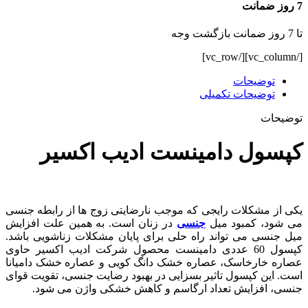
7 روز ضمانت
تا 7 روز ضمانت بازگشت وجه
[/vc_column][/vc_row]
توضیحات
توضیحات تکمیلی
توضیحات
کپسول دامینست ادیب اکسیر
یکی از مشکلات رایجی که موجب نارضایتی زوج ها از رابطه جنسی
می شود، کمبود میل
جنسی
در زنان است. به همین علت افزایش
میل جنسی می تواند راه حلی برای پایان مشکلات زناشویی باشد.
کپسول 60 عددی دامینست محصول شرکت ادیب اکسیر حاوی
عصاره خارخاسک، عصاره خشک دانگ کویی و عصاره خشک دامیانا
است. این کپسول تاثیر بسزایی در بهبود رضایت جنسی، تقویت قوای
جنسی، افزایش تعداد ارگاسم و کاهش خشکی واژن می شود.