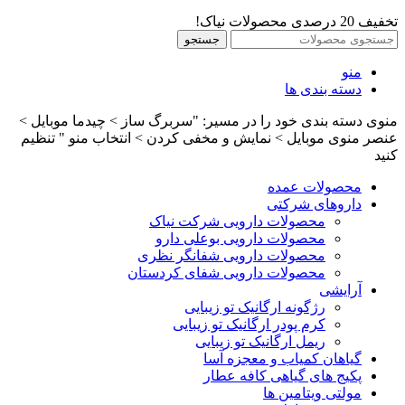
تخفیف 20 درصدی محصولات نیاک!
جستجو
منو
دسته بندی ها
منوی دسته بندی خود را در مسیر: "سربرگ ساز > چیدما موبایل >
عنصر منوی موبایل > نمایش و مخفی کردن > انتخاب منو " تنظیم
کنید
محصولات عمده
داروهای شرکتی
محصولات دارویی شرکت نیاک
محصولات دارویی بوعلی دارو
محصولات دارویی شفانگر نظری
محصولات دارویی شفای کردستان
آرایشی
رژگونه ارگانیک تو زیبایی
کرم پودر ارگانیک تو زیبایی
ریمل ارگانیک تو زیبایی
گیاهان کمیاب و معجزه آسا
پکیج های گیاهی کافه عطار
مولتی ویتامین ها