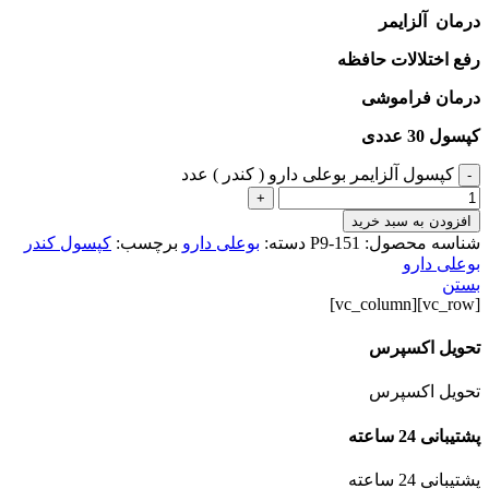
درمان آلزایمر
رفع اختلالات حافظه
درمان فراموشی
کپسول 30 عددی
کپسول آلزایمر بوعلی دارو ( کندر ) عدد
-
+
افزودن به سبد خرید
شناسه محصول:
P9-151
دسته:
بوعلی دارو
برچسب:
کپسول کندر
بوعلی دارو
بستن
[vc_row][vc_column]
تحویل اکسپرس
تحویل اکسپرس
پشتیبانی 24 ساعته
پشتیبانی 24 ساعته