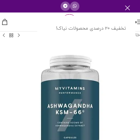
منو
تخفیف 20 درصدی محصولات نیاک!
خانه
/
مولتی ویتامین ها