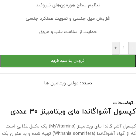
تنظیم سطح هورمون‌های تیروئید
افزایش میل جنسی و تقویت عملکرد جنسی
حمایت از سلامت قلب و عروق
+
-
افزودن به سبد خرید
دسته:
مولتی ویتامین ها
توضیحات
کپسول آشواگاندا مای ویتامینز 30 عددی
کپسول آشواگاندا مای ویتامینز (MyVitamins) یک مکمل غذایی است
که از گیاه آشواگاندا (Withania somnifera) تهیه شده و به عنوان یک