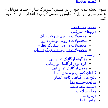
دسته بندی ها
منوی دسته بندی خود را در مسیر: "سربرگ ساز > چیدما موبایل >
عنصر منوی موبایل > نمایش و مخفی کردن > انتخاب منو " تنظیم
کنید
محصولات عمده
داروهای شرکتی
محصولات دارویی شرکت نیاک
محصولات دارویی بوعلی دارو
محصولات دارویی شفانگر نظری
محصولات دارویی شفای کردستان
آرایشی
رژگونه ارگانیک تو زیبایی
کرم پودر ارگانیک تو زیبایی
ریمل ارگانیک تو زیبایی
گیاهان کمیاب و معجزه آسا
پکیج های گیاهی کافه عطار
مولتی ویتامین ها
دستبند مغناطیسی
مجله سلامت
درباره ما
تماس با ما