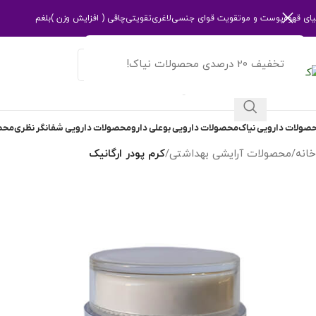
یای قهوه
پوست و مو
تقویت قوای جنسی
لاغری
تقویتی
چاقی ( افزایش وزن )
بلغم
تخفیف 20 درصدی محصولات نیاک!
انتخاب دسته بندی
صولات دارویی نیاک
محصولات دارویی بوعلی دارو
محصولات دارویی شفانگر نظری
محصو
خانه
/
محصولات آرایشی بهداشتی
/
کرم پودر ارگانیک