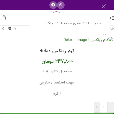
منو
تخفیف 20 درصدی محصولات نیاک!
خانه
/
شرکت های دارویی
بزرگنمایی تصویر
کرم ریلکس Relax
247,800
تومان
محصول کشور هند
جهت استعمال خارجی
9 گرم
+
-