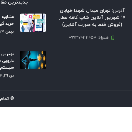
جدیدترین مقال
آدرس:
تهران میدان شهدا خیابان
مشاوره آ
17 شهریور آنلاین شاپ کافه عطار
خرید گیا
(فروش فقط به صورت آنلاین)
بهمن 27, 1404
همراه: 09937044058
بهترین 
دارویی ب
سیستم ا
دی 29, 1404
© تمام 