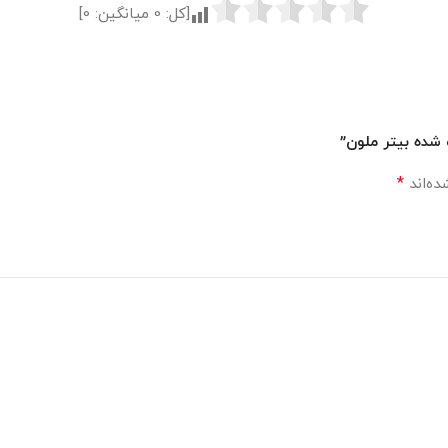
[کل:
0
میانگین:
0
]
 شده بیتر ملون”
*
ده‌اند