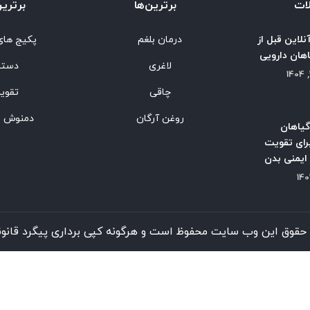
ات
برترین‌ها
برترین
نلاین قبل از
درمان بلغم
پکیج های
هان دارویی
لاغری
دستب
چاقی
تقوی
روغن آرگان
دمنوش و
گیاهان
رای تقویت
یمنی بدن
حقوق این وب سایت محفوظ است و هرگونه کپی برداری پیگرد قانونی