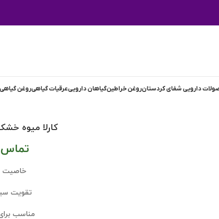
لات دارویی شفای کردستان
روغن خراطین
گیاهان دارویی
عرقیات گیاهی
روغن گیاهی
کارلا میوه خشک
تماس ب
خاصیت ض
تقویت سی
مناسب برا