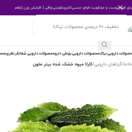
یای قهوه
پوست و مو
تقویت قوای جنسی
لاغری
تقویتی
چاقی ( افزایش وزن )
بلغم
تخفیف 20 درصدی محصولات نیاک!
انتخاب دسته بندی
صولات دارویی نیاک
محصولات دارویی بوعلی دارو
محصولات دارویی شفانگر نظری
محصو
خانه
/
گیاهان دارویی
/
کارلا میوه خشک شده بیتر ملون