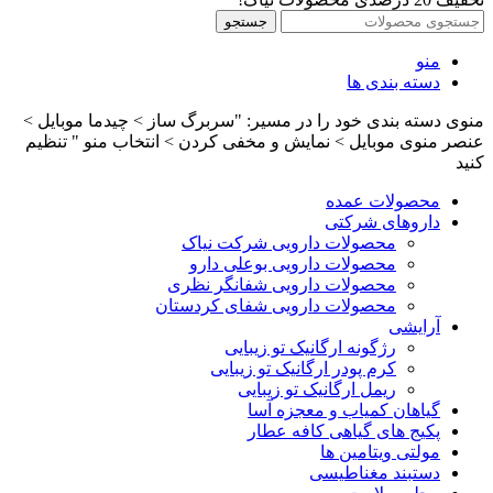
جستجو
منو
دسته بندی ها
منوی دسته بندی خود را در مسیر: "سربرگ ساز > چیدما موبایل >
عنصر منوی موبایل > نمایش و مخفی کردن > انتخاب منو " تنظیم
کنید
محصولات عمده
داروهای شرکتی
محصولات دارویی شرکت نیاک
محصولات دارویی بوعلی دارو
محصولات دارویی شفانگر نظری
محصولات دارویی شفای کردستان
آرایشی
رژگونه ارگانیک تو زیبایی
کرم پودر ارگانیک تو زیبایی
ریمل ارگانیک تو زیبایی
گیاهان کمیاب و معجزه آسا
پکیج های گیاهی کافه عطار
مولتی ویتامین ها
دستبند مغناطیسی