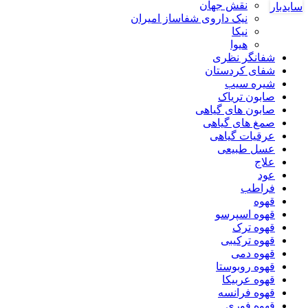
نقش جهان
سایدبار
نیک داروی شفاساز امیران
نیکا
هیوا
شفانگر نظری
شفای کردستان
شیره سیب
صابون تریاک
صابون های گیاهی
صمغ های گیاهی
عرقیات گیاهی
عسل طبیعی
علاج
عود
فراطب
قهوه
قهوه اسپرسو
قهوه ترک
قهوه ترکیبی
قهوه دمی
قهوه روبوستا
قهوه عربیکا
قهوه فرانسه
قهوه فوری