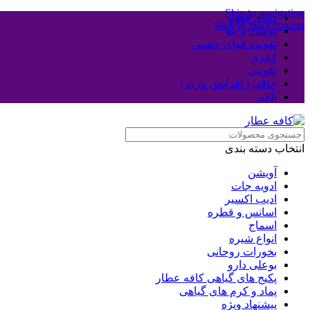
Skip to navigation
دنیای قهوه
Skip to main content
پوست و مو
تقویت قوای جنسی
لاغری
تقویتی
چاقی ( افزایش وزن )
بلغم
انتخاب دسته بندی
آویشن
ادویه جات
ادیب اکسیر
اسانس و قطره
اسماج
انواع شیره
بخورات روحانی
بوعلی دارو
پکیج های گیاهی کافه عطار
پماد و کرم های گیاهی
پیشنهاد ویژه