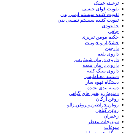
ترخینه خشک
تقویت قوای جنسی
تقویت کننده سیستم ایمنی بدن
تقویت کننده سیستم تنفسی بدن
جا عودی
چاقی
حکیم مومن تبریزی
خشکبار و حبوبات
دارچین
داروی بلغم
داروی درمان شپش سر
داروی درمان معده
داروی سنگ کلیه
دستبند مغناطیسی
دستگاه قهوه ساز
دسته بندی نشده
دمنوش و بخور های گیاهی
روغن آرگان
روغن خراطین و روغن زالو
روغن گیاهی
زعفران
سبزیجات معطر
سوغات
سیگار عنبر نسارا