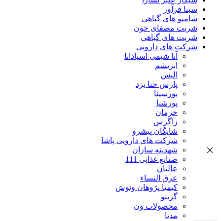
سینا فرآور
شامپو های گیاهی
شربت مصفای خون
شربت های گیاهی
شرکت های دارویی
آنا شیمی اسپادانا
ابریشم
الیس
پارس حنا یزد
پورسینا
پورشیا
خرمان
زاگرس
شایگان پیشرو
شرکت های دارویی پاشا
شهدینه سازان
صنایع غذایی 111
عالیان
عرق النساء
کیمیا پژوهان ونوش
گرینو
محصولات ون
مدیا