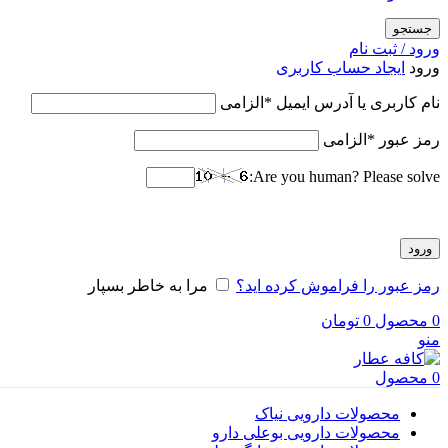
جستجو
ورود / ثبت نام
ورود
ایجاد حساب کاربری
نام کاربری یا آدرس ایمیل
*
الزامی
رمز عبور
*
الزامی
Are you human? Please solve:
ورود
رمز عبور را فراموش کرده اید؟
مرا به خاطر بسپار
0
محصول
0
تومان
منو
0
محصول
محصولات دارویی نیاک
محصولات دارویی بوعلی دارو