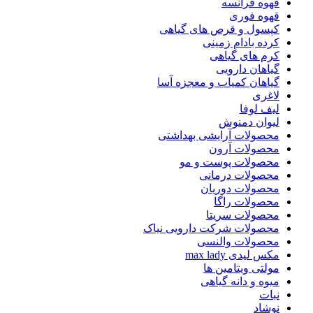
قهوه فرانسه
قهوه فوری
کپسول و قرص های گیاهی
کرده بادام زمینی
کرم های گیاهی
گیاهان دارویی
گیاهان کمیاب و معجزه آسا
لاغری
لیف لوفا
لیوان دمنوش
محصولات آرایشی بهداشتی
محصولات آرون
محصولات پوست و مو
محصولات درمانی
محصولات دوریان
محصولات راگا
محصولات سریتا
محصولات شرکت دارویی نیاک
محصولات والنسی
مکس لیدی max lady
مولتی ویتامین ها
میوه و دانه گیاهی
نبات
نوشاد