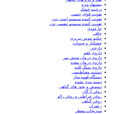
پیشنهاد ویژه
ترخینه خشک
تقویت قوای جنسی
تقویت کننده سیستم ایمنی بدن
تقویت کننده سیستم تنفسی بدن
جا عودی
چاقی
حکیم مومن تبریزی
خشکبار و حبوبات
دارچین
داروی بلغم
داروی درمان شپش سر
داروی درمان معده
داروی سنگ کلیه
دستبند مغناطیسی
دستگاه قهوه ساز
دسته بندی نشده
دمنوش و بخور های گیاهی
روغن آرگان
روغن خراطین و روغن زالو
روغن گیاهی
زعفران
سبزیجات معطر