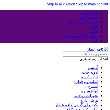
Skip to navigation
Skip to main content
دنیای قهوه
پوست و مو
تقویت قوای جنسی
لاغری
تقویتی
چاقی ( افزایش وزن )
بلغم
انتخاب دسته بندی
آویشن
ادویه جات
ادیب اکسیر
اسانس و قطره
اسماج
انواع شیره
بخورات روحانی
بوعلی دارو
پکیج های گیاهی کافه عطار
پماد و کرم های گیاهی