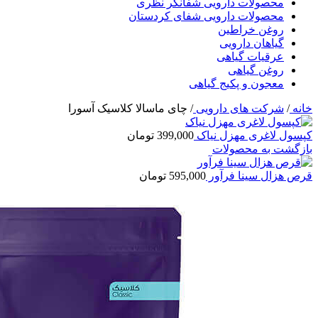
محصولات دارویی شفانگر نظری
محصولات دارویی شفای کردستان
روغن خراطین
گیاهان دارویی
عرقیات گیاهی
روغن گیاهی
معجون و پکیج گیاهی
خانه
/
شرکت های دارویی
/
چای ماسالا کلاسیک آسورا
کپسول لاغری مهزل نیاک
399,000
تومان
بازگشت به محصولات
قرص هزال سینا فرآور
595,000
تومان