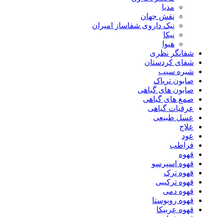
مدیا
نقش جهان
نیک داروی شفاساز امیران
نیکا
هیوا
شفانگر نظری
شفای کردستان
شیره سیب
صابون تریاک
صابون های گیاهی
صمغ های گیاهی
عرقیات گیاهی
عسل طبیعی
علاج
عود
فراطب
قهوه
قهوه اسپرسو
قهوه ترک
قهوه ترکیبی
قهوه دمی
قهوه روبوستا
قهوه عربیکا