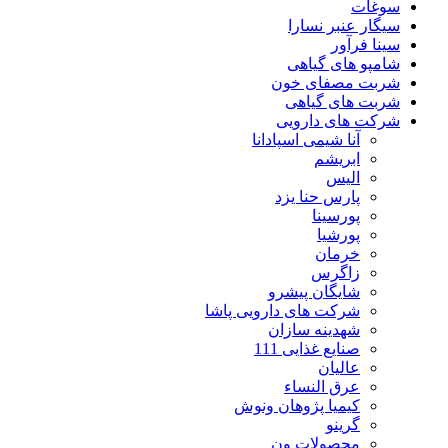
سوغات
سیگار عنبر نسارا
سینا فرآور
شامپو های گیاهی
شربت مصفای خون
شربت های گیاهی
شرکت های دارویی
آنا شیمی اسپادانا
ابریشم
الیس
پارس حنا یزد
پورسینا
پورشیا
خرمان
زاگرس
شایگان پیشرو
شرکت های دارویی پاشا
شهدینه سازان
صنایع غذایی 111
عالیان
عرق النساء
کیمیا پژوهان ونوش
گرینو
محصولات ون