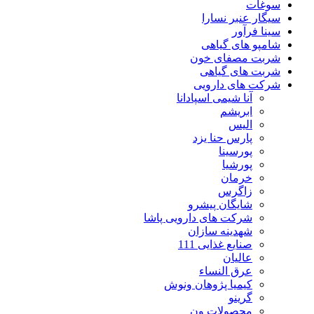
سوغات
سیگار عنبر نسارا
سینا فرآور
شامپو های گیاهی
شربت مصفای خون
شربت های گیاهی
شرکت های دارویی
آنا شیمی اسپادانا
ابریشم
الیس
پارس حنا یزد
پورسینا
پورشیا
خرمان
زاگرس
شایگان پیشرو
شرکت های دارویی پاشا
شهدینه سازان
صنایع غذایی 111
عالیان
عرق النساء
کیمیا پژوهان ونوش
گرینو
محصولات ون