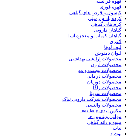
قهوه فرانسه
قهوه فوری
کپسول و قرص های گیاهی
کرده بادام زمینی
کرم های گیاهی
گیاهان دارویی
گیاهان کمیاب و معجزه آسا
لاغری
لیف لوفا
لیوان دمنوش
محصولات آرایشی بهداشتی
محصولات آرون
محصولات پوست و مو
محصولات درمانی
محصولات دوریان
محصولات راگا
محصولات سریتا
محصولات شرکت دارویی نیاک
محصولات والنسی
مکس لیدی max lady
مولتی ویتامین ها
میوه و دانه گیاهی
نبات
نوشاد