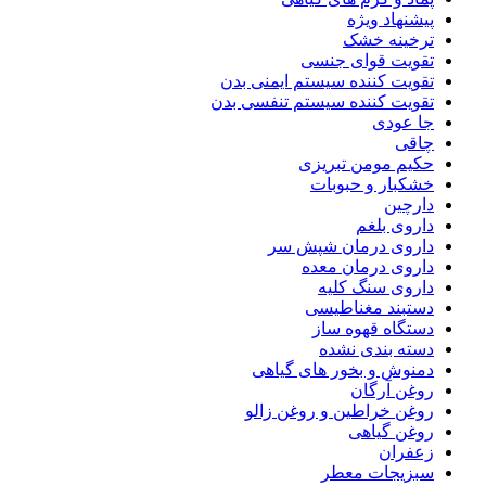
پیشنهاد ویژه
ترخینه خشک
تقویت قوای جنسی
تقویت کننده سیستم ایمنی بدن
تقویت کننده سیستم تنفسی بدن
جا عودی
چاقی
حکیم مومن تبریزی
خشکبار و حبوبات
دارچین
داروی بلغم
داروی درمان شپش سر
داروی درمان معده
داروی سنگ کلیه
دستبند مغناطیسی
دستگاه قهوه ساز
دسته بندی نشده
دمنوش و بخور های گیاهی
روغن آرگان
روغن خراطین و روغن زالو
روغن گیاهی
زعفران
سبزیجات معطر