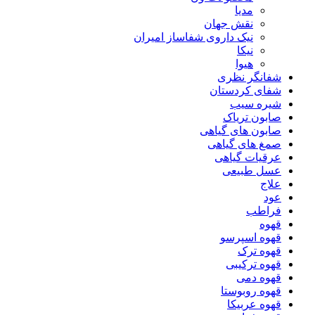
مدیا
نقش جهان
نیک داروی شفاساز امیران
نیکا
هیوا
شفانگر نظری
شفای کردستان
شیره سیب
صابون تریاک
صابون های گیاهی
صمغ های گیاهی
عرقیات گیاهی
عسل طبیعی
علاج
عود
فراطب
قهوه
قهوه اسپرسو
قهوه ترک
قهوه ترکیبی
قهوه دمی
قهوه روبوستا
قهوه عربیکا