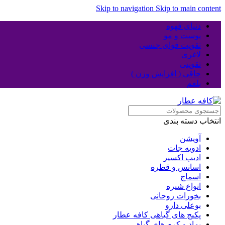
Skip to navigation
Skip to main content
دنیای قهوه
پوست و مو
تقویت قوای جنسی
لاغری
تقویتی
چاقی ( افزایش وزن )
بلغم
انتخاب دسته بندی
آویشن
ادویه جات
ادیب اکسیر
اسانس و قطره
اسماج
انواع شیره
بخورات روحانی
بوعلی دارو
پکیج های گیاهی کافه عطار
پماد و کرم های گیاهی