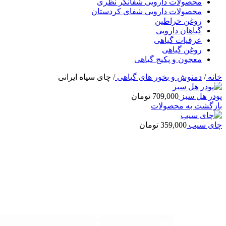
محصولات دارویی شفانگر نظری
محصولات دارویی شفای کردستان
روغن خراطین
گیاهان دارویی
عرقیات گیاهی
روغن گیاهی
معجون و پکیج گیاهی
خانه
/
دمنوش و بخور های گیاهی
/
چای سیاه ایرانی
پودر هل سبز
709,000
تومان
بازگشت به محصولات
چای سیب
359,000
تومان