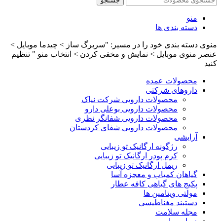
جستجو
منو
دسته بندی ها
منوی دسته بندی خود را در مسیر: "سربرگ ساز > چیدما موبایل >
عنصر منوی موبایل > نمایش و مخفی کردن > انتخاب منو " تنظیم
کنید
محصولات عمده
داروهای شرکتی
محصولات دارویی شرکت نیاک
محصولات دارویی بوعلی دارو
محصولات دارویی شفانگر نظری
محصولات دارویی شفای کردستان
آرایشی
رژگونه ارگانیک تو زیبایی
کرم پودر ارگانیک تو زیبایی
ریمل ارگانیک تو زیبایی
گیاهان کمیاب و معجزه آسا
پکیج های گیاهی کافه عطار
مولتی ویتامین ها
دستبند مغناطیسی
مجله سلامت