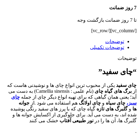
7 روز ضمانت
تا 7 روز ضمانت بازگشت وجه
[/vc_column][/vc_row]
توضیحات
توضیحات تکمیلی
توضیحات
“چای سفید”
چای سفید
یکی از محبوب ترین انواع چای ها و نوشیدنی هاست که
از
برگ های گیاه چای
(نام علمی : Camellia sinensis) به دست می
آید؛ یعنی همان گیاهی که برای تهیه انواع دیگر چای از جمله
چای
سبز،
چای سیاه
و
چای اولانگ
هم استفاده می شود .از
جوانه
ها
و
گلبرگ های تازه
گیاه چای که با پرز های سفید رنگی پوشیده
شده اند، به دست می آید. برای جلوگیری از اکسایش جوانه ها و
گلبرگ ها، آن ها را در
نور طبیعی آفتاب
خشک می کنند
.