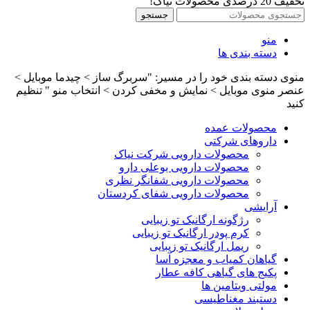
تخفیف 20 درصدی محصولات نیاک!
جستجو
منو
دسته بندی ها
منوی دسته بندی خود را در مسیر: "سربرگ ساز > چیدما موبایل >
عنصر منوی موبایل > نمایش و مخفی کردن > انتخاب منو " تنظیم
کنید
محصولات عمده
داروهای شرکتی
محصولات دارویی شرکت نیاک
محصولات دارویی بوعلی دارو
محصولات دارویی شفانگر نظری
محصولات دارویی شفای کردستان
آرایشی
رژگونه ارگانیک تو زیبایی
کرم پودر ارگانیک تو زیبایی
ریمل ارگانیک تو زیبایی
گیاهان کمیاب و معجزه آسا
پکیج های گیاهی کافه عطار
مولتی ویتامین ها
دستبند مغناطیسی