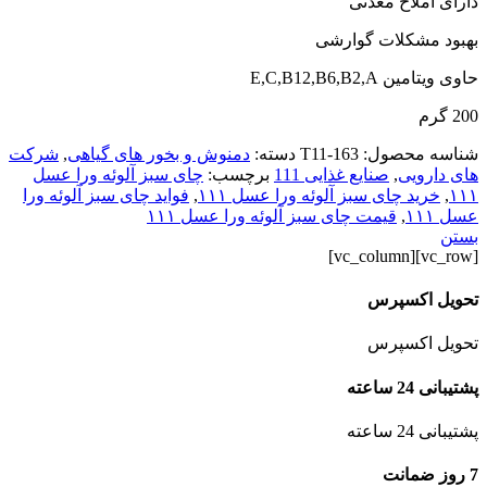
دارای املاح معدنی
بهبود مشکلات گوارشی
حاوی ویتامین E,C,B12,B6,B2,A
200 گرم
شناسه محصول:
T11-163
دسته:
دمنوش و بخور های گیاهی
,
شرکت
های دارویی
,
صنایع غذایی 111
برچسب:
چای سبز آلوئه ورا عسل
۱۱۱
,
خرید چای سبز آلوئه ورا عسل ۱۱۱
,
فواید چای سبز آلوئه ورا
عسل ۱۱۱
,
قیمت چای سبز آلوئه ورا عسل ۱۱۱
بستن
[vc_row][vc_column]
تحویل اکسپرس
تحویل اکسپرس
پشتیبانی 24 ساعته
پشتیبانی 24 ساعته
7 روز ضمانت