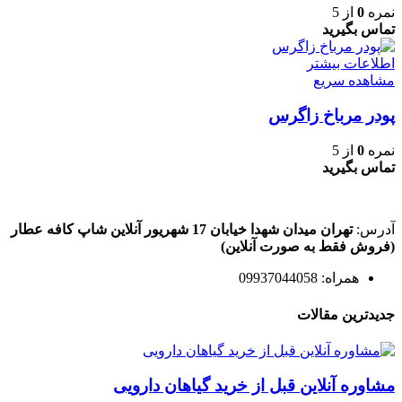
نمره
0
از 5
تماس بگیرید
اطلاعات بیشتر
مشاهده سریع
پودر مرباخ زاگرس
نمره
0
از 5
تماس بگیرید
آدرس:
تهران میدان شهدا خیابان 17 شهریور آنلاین شاپ کافه عطار
(فروش فقط به صورت آنلاین)
همراه: 09937044058
جدیدترین مقالات
مشاوره آنلاین قبل از خرید گیاهان دارویی