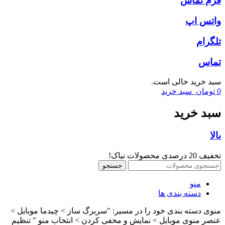
فرم تماس
واتس اپ
تلگرام
تماس
سبد خرید خالی است.
0
تومان
سبد خرید
سبد خرید
بالا
تخفیف 20 درصدی محصولات نیاک!
جستجو
منو
دسته بندی ها
منوی دسته بندی خود را در مسیر: "سربرگ ساز > چیدما موبایل >
عنصر منوی موبایل > نمایش و مخفی کردن > انتخاب منو " تنظیم