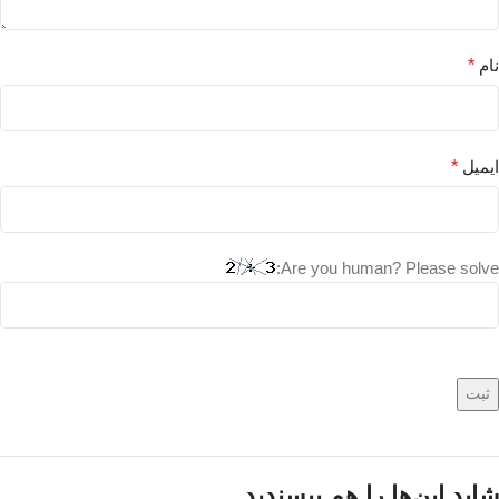
نام
*
ایمیل
*
Are you human? Please solve:
شاید این‌ها را هم بپسندید…