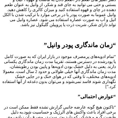
بستنی و حتی می توانید به جای قند و شکر، از وانیل به عنوان طعم
دهنده در چای و قهوه استفاده کنید و میزان کالری را کاهش دهید.
وانیل عموما به صورت پودر یا در برخی موارد با ترکیب شدن با الکل
اتیل و آب به صورت عصاره استفاده می شود. عصاره وانیل می
تواند دارای شکر، شربت ذرت یا پروپیلن گلیکول نیز باشد.
“زمان ماندگاری پودر وانیل”
“تمام ادویه‌های پرمصرف موجود در بازار ایران که به صورت کامل
یا پودرشده در دسترس هستند، تقریبا مدت زمان ماندگاری یکسانی
دارند. یعنی به دلیل خشک بودن ادویه‌ها و پایین بودن رطوبتشان،
مدت زمان ماندگاری‌ آنها خیلی طولانی و حدود 2 سال است. معمولا
ادویه‌های مختلف، تا وقتی كه در هوای خنک و در جایی خشک
نگهداری شوند فاسد نمی‌شوند و می‌توان بدون دغدغه از آنها استفاده
کرد.”]
“عوارض احتمالی”
“تاکنون هیچ گونه عارضه جانبی گزارش نشده فقط ممکن است در
برخی افراد باعث واکنش های آلرژیک و حساسیت شود.به دلیل
طبعیت گرم و خشکی که دارد بهتر ست در مصرف آن زیاده روی