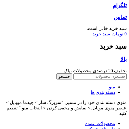
تلگرام
تماس
سبد خرید خالی است.
0
تومان
سبد خرید
سبد خرید
بالا
تخفیف 20 درصدی محصولات نیاک!
جستجو
منو
دسته بندی ها
منوی دسته بندی خود را در مسیر: "سربرگ ساز > چیدما موبایل >
عنصر منوی موبایل > نمایش و مخفی کردن > انتخاب منو " تنظیم
کنید
محصولات عمده
داروهای شرکتی