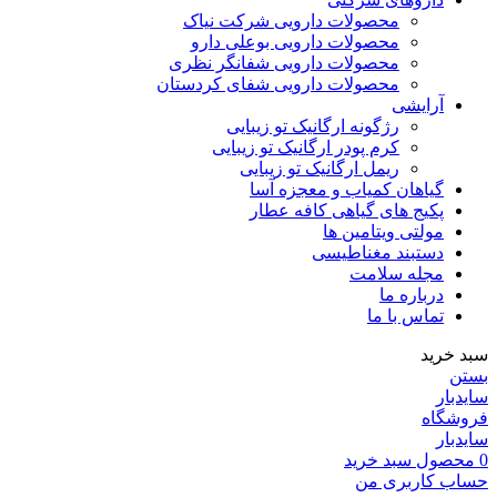
محصولات دارویی شرکت نیاک
محصولات دارویی بوعلی دارو
محصولات دارویی شفانگر نظری
محصولات دارویی شفای کردستان
آرایشی
رژگونه ارگانیک تو زیبایی
کرم پودر ارگانیک تو زیبایی
ریمل ارگانیک تو زیبایی
گیاهان کمیاب و معجزه آسا
پکیج های گیاهی کافه عطار
مولتی ویتامین ها
دستبند مغناطیسی
مجله سلامت
درباره ما
تماس با ما
سبد خرید
بستن
سایدبار
فروشگاه
سایدبار
0
محصول
سبد خرید
حساب کاربری من