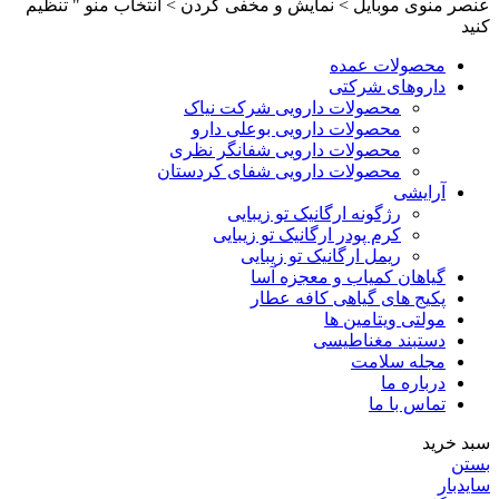
عنصر منوی موبایل > نمایش و مخفی کردن > انتخاب منو " تنظیم
کنید
محصولات عمده
داروهای شرکتی
محصولات دارویی شرکت نیاک
محصولات دارویی بوعلی دارو
محصولات دارویی شفانگر نظری
محصولات دارویی شفای کردستان
آرایشی
رژگونه ارگانیک تو زیبایی
کرم پودر ارگانیک تو زیبایی
ریمل ارگانیک تو زیبایی
گیاهان کمیاب و معجزه آسا
پکیج های گیاهی کافه عطار
مولتی ویتامین ها
دستبند مغناطیسی
مجله سلامت
درباره ما
تماس با ما
سبد خرید
بستن
سایدبار