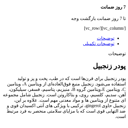
7 روز ضمانت
تا 7 روز ضمانت بازگشت وجه
[/vc_column][/vc_row]
توضیحات
توضیحات تکمیلی
توضیحات
پودر زنجبیل
پودر زنجبیل برای قرن‌ها است که در طب، پخت و پز و تولید
استفاده می‌شود. زنجبیل منبع فوق‌العاده‌ای از ویتامین A، ویتامین
C، ویتامین E،ویتامین گروه B، منیزیم، پتاسیم، فسفر، سیلیکون،
آهن، سدیم، کلسیم، روی، و بتاکاروتن است. زنجبیل شامل مجموعه
ای متنوع از ویتامین ها و مواد معدنی مهم است. علاوه بر این،
زنجبیل حاوی gingerol، ترکیبی با ویژگی‌ های آنتی ‌اکسیدان قوی و
ضد التهابی قوی است که با مزایای سلامتی منحصر به فرد مرتبط
است.