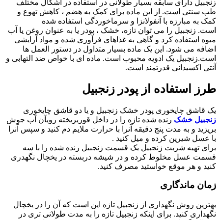
زنجبیل دارای سابقه بسیار طولانی در استفاده در اشکال مختلف
طب سنتی است. از این ماده برای کمک به هضم ، کاهش تهوع و
کمک به مبارزه با آنفولانزا و سرماخوردگی استفاده شده
است. زنجبیل را می توان تازه، خشک ، پودر یا به عنوان روغن یا آب
میوه استفاده کرد و گاهی به غذاهای فرآوری شده و مواد آرایشی
اضافه می شود. این یک ماده بسیار متداول در دستور العمل ها
است.زنجبیل یک ادویه محبوب است. ماده ای با خواص ضد التهابی و
آنتی اکسیدانی قدرتمند است.
طرز استفاده از پودر زنجبیل
یک قاشق چایخوری پودر خشک زنجبیل و یا دو قاشق چایخوری
زنجبیل خشک
رنده شده تازه را در داخل قوریریخته رویآن آب جوش
بریزید و به مدت پنج دقیقه آنرا با حرارت ملایم دم کنید و سپس آنرا
با عسل شیرین کرده و میل کنید .
برای تهیه شربت زنجبیل یک قسمت زنجبیل رنده شده را با سه
قسمت عسل مخلوط کرده و در شیشه دربسته در یخچال نگهدری
کنید و هر موقع خواستید مصرف کنید.
زمان ماندگاری
بهترین روش نگهداری از زنجبیل تازه این است که آن را در یخچال
نگهداری کنید. برای اینکه زنجبیل تازه را به مدت طولانی تری در