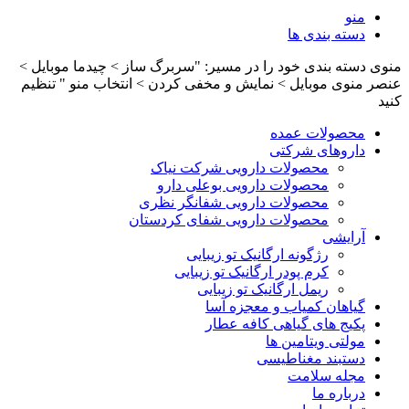
منو
دسته بندی ها
منوی دسته بندی خود را در مسیر: "سربرگ ساز > چیدما موبایل >
عنصر منوی موبایل > نمایش و مخفی کردن > انتخاب منو " تنظیم
کنید
محصولات عمده
داروهای شرکتی
محصولات دارویی شرکت نیاک
محصولات دارویی بوعلی دارو
محصولات دارویی شفانگر نظری
محصولات دارویی شفای کردستان
آرایشی
رژگونه ارگانیک تو زیبایی
کرم پودر ارگانیک تو زیبایی
ریمل ارگانیک تو زیبایی
گیاهان کمیاب و معجزه آسا
پکیج های گیاهی کافه عطار
مولتی ویتامین ها
دستبند مغناطیسی
مجله سلامت
درباره ما