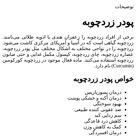
توضیحات
پودر زردچوبه
برخی از افراد زردچوبه را زعفران هندی یا ادویه طلائی می‌نامند.
زردچوبه گیاهی است که در آسیا و آمریکای مرکزی کاشت می‌شود.
زردچوبه را در نواحی مختلف به اشکال مختلف مثل پودر زردچوبه،
عصاره زردچوبه، چای زردچوبه، کپسول مکمل غذایی و حتی صابون
زردچوبه استفاده می‌کنند. ماده فعال موجود در زردچوبه کورکومین
(Curcumin) نام دارد.
خواص پودر زردچوبه
درمان پسوریازیس
درمان آکنه و خشکی پوست
بهبود سوختگی
ضد عفونی کننده طبیعی
سم زدایی کبد
کاهش درد قاعدگی
کمک به کاهش وزن
درمان افسردگی