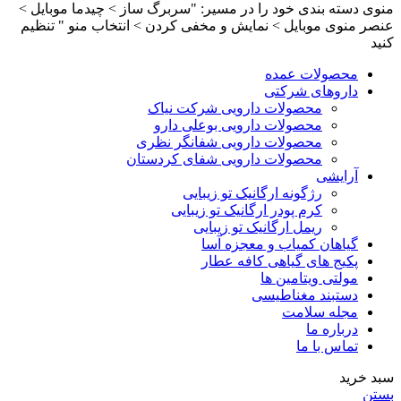
منوی دسته بندی خود را در مسیر: "سربرگ ساز > چیدما موبایل >
عنصر منوی موبایل > نمایش و مخفی کردن > انتخاب منو " تنظیم
کنید
محصولات عمده
داروهای شرکتی
محصولات دارویی شرکت نیاک
محصولات دارویی بوعلی دارو
محصولات دارویی شفانگر نظری
محصولات دارویی شفای کردستان
آرایشی
رژگونه ارگانیک تو زیبایی
کرم پودر ارگانیک تو زیبایی
ریمل ارگانیک تو زیبایی
گیاهان کمیاب و معجزه آسا
پکیج های گیاهی کافه عطار
مولتی ویتامین ها
دستبند مغناطیسی
مجله سلامت
درباره ما
تماس با ما
سبد خرید
بستن