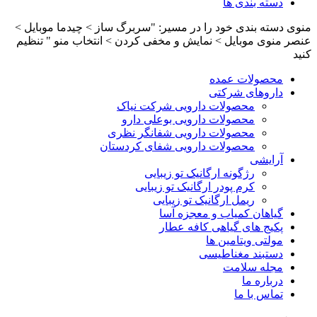
دسته بندی ها
منوی دسته بندی خود را در مسیر: "سربرگ ساز > چیدما موبایل >
عنصر منوی موبایل > نمایش و مخفی کردن > انتخاب منو " تنظیم
کنید
محصولات عمده
داروهای شرکتی
محصولات دارویی شرکت نیاک
محصولات دارویی بوعلی دارو
محصولات دارویی شفانگر نظری
محصولات دارویی شفای کردستان
آرایشی
رژگونه ارگانیک تو زیبایی
کرم پودر ارگانیک تو زیبایی
ریمل ارگانیک تو زیبایی
گیاهان کمیاب و معجزه آسا
پکیج های گیاهی کافه عطار
مولتی ویتامین ها
دستبند مغناطیسی
مجله سلامت
درباره ما
تماس با ما