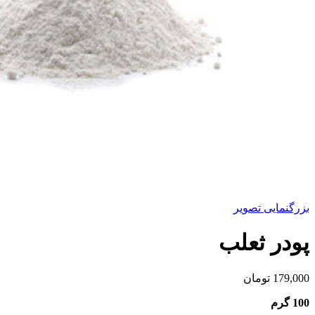
بزرگنمایی تصویر
پودر ثعلب
179,000
تومان
100 گرم