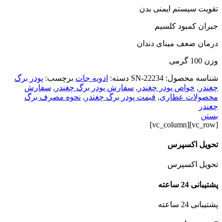
تقویت سیستم ایمنی بدن
جبران کمبود کلسیم
درمان ضعف مینای دندان
وزن 100 گرمی
شناسه محصول:
SN-22234
دسته:
ادویه جات
برچسب:
پودر برگ
چغندر
,
خواص پودر چغندر
,
سفارش پودر برگ چغندر
,
سفارش
محصولات عطاری
,
قیمت پودر برگ چغندر
,
نحوه مصرف برگ
چغندر
بستن
[vc_row][vc_column]
تحویل اکسپرس
تحویل اکسپرس
پشتیبانی 24 ساعته
پشتیبانی 24 ساعته