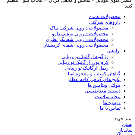
عنصر منوی موبایل > نمایش و مخفی کردن > انتخاب منو " تنظیم
کنید
محصولات عمده
داروهای شرکتی
محصولات دارویی شرکت نیاک
محصولات دارویی بوعلی دارو
محصولات دارویی شفانگر نظری
محصولات دارویی شفای کردستان
آرایشی
رژگونه ارگانیک تو زیبایی
کرم پودر ارگانیک تو زیبایی
ریمل ارگانیک تو زیبایی
گیاهان کمیاب و معجزه آسا
پکیج های گیاهی کافه عطار
مولتی ویتامین ها
دستبند مغناطیسی
مجله سلامت
درباره ما
تماس با ما
سبد خرید
بستن
سایدبار