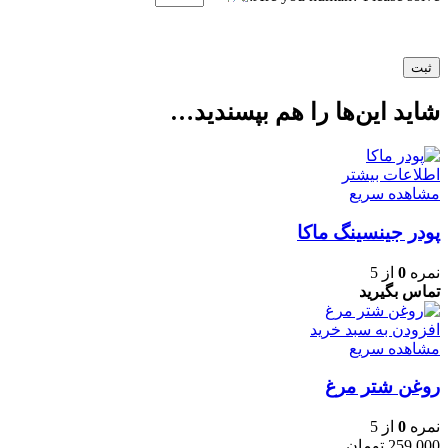
شاید این‌ها را هم بپسندید…
اطلاعات بیشتر
مشاهده سریع
پودر جینسینگ ماکا
نمره
0
از 5
تماس بگیرید
افزودن به سبد خرید
مشاهده سریع
روغن شتر مرغ
نمره
0
از 5
259,000
تومان