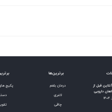
ات
برترین‌ها
برترین
نلاین قبل از
درمان بلغم
پکیج های
هان دارویی
لاغری
دستب
چاقی
تقوی