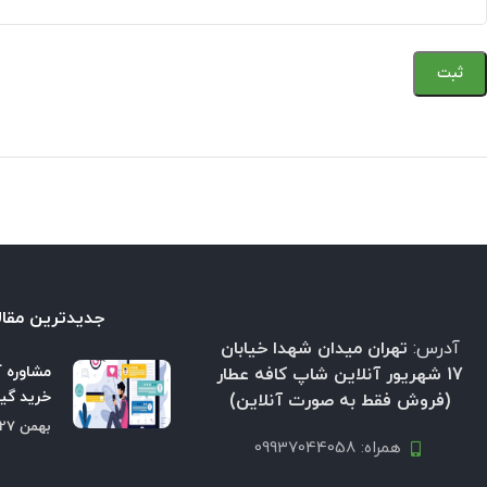
جدیدترین مقال
آدرس:
تهران میدان شهدا خیابان
مشاوره آ
17 شهریور آنلاین شاپ کافه عطار
خرید گیا
(فروش فقط به صورت آنلاین)
بهمن 27, 1404
همراه: 09937044058