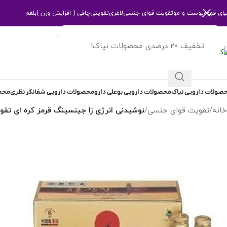
یای قهوه
پوست و مو
تقویت قوای جنسی
لاغری
تقویتی
چاقی ( افزایش وزن )
بلغم
تخفیف 20 درصدی محصولات نیاک!
انتخاب دسته بندی
صولات دارویی نیاک
محصولات دارویی بوعلی دارو
محصولات دارویی شفانگر نظری
محصو
خانه
/
تقویت قوای جنسی
/
نوشیدنی انرژی زا جینسینگ قرمز کره ای تقو