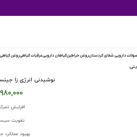
لات دارویی شفای کردستان
روغن خراطین
گیاهان دارویی
عرقیات گیاهی
روغن گیاهی
یتی
نوشیدنی انرژی زا جینس
,980,000
افزایش تمرکز
تقویت سیست
بهبود عملکرد 