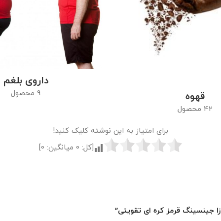
داروی بلغم
9 محصول
قهوه
42 محصول
برای امتیاز به این نوشته کلیک کنید!
[کل:
0
میانگین:
0
]
زا جینسینگ قرمز کره ای تقویتی”