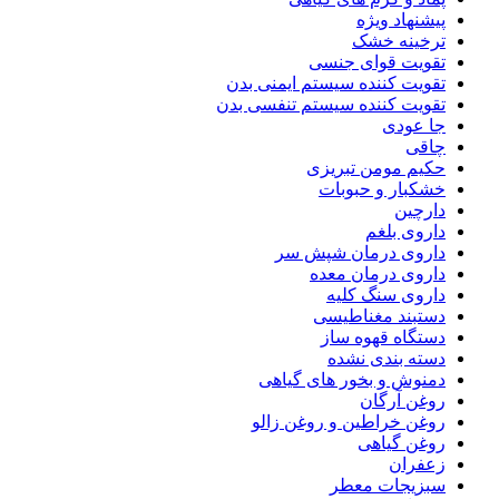
پیشنهاد ویژه
ترخینه خشک
تقویت قوای جنسی
تقویت کننده سیستم ایمنی بدن
تقویت کننده سیستم تنفسی بدن
جا عودی
چاقی
حکیم مومن تبریزی
خشکبار و حبوبات
دارچین
داروی بلغم
داروی درمان شپش سر
داروی درمان معده
داروی سنگ کلیه
دستبند مغناطیسی
دستگاه قهوه ساز
دسته بندی نشده
دمنوش و بخور های گیاهی
روغن آرگان
روغن خراطین و روغن زالو
روغن گیاهی
زعفران
سبزیجات معطر