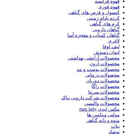
قهوه فرانسه
قهوه فوری
کپسول و قرص های گیاهی
کرده بادام زمینی
کرم های گیاهی
گیاهان دارویی
گیاهان کمیاب و معجزه آسا
لاغری
لیف لوفا
لیوان دمنوش
محصولات آرایشی بهداشتی
محصولات آرون
محصولات پوست و مو
محصولات درمانی
محصولات دوریان
محصولات راگا
محصولات سریتا
محصولات شرکت دارویی نیاک
محصولات والنسی
مکس لیدی max lady
مولتی ویتامین ها
میوه و دانه گیاهی
نبات
نوشاد