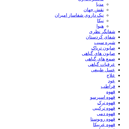
مدیا
نقش جهان
نیک داروی شفاساز امیران
نیکا
هیوا
شفانگر نظری
شفای کردستان
شیره سیب
صابون تریاک
صابون های گیاهی
صمغ های گیاهی
عرقیات گیاهی
عسل طبیعی
علاج
عود
فراطب
قهوه
قهوه اسپرسو
قهوه ترک
قهوه ترکیبی
قهوه دمی
قهوه روبوستا
قهوه عربیکا