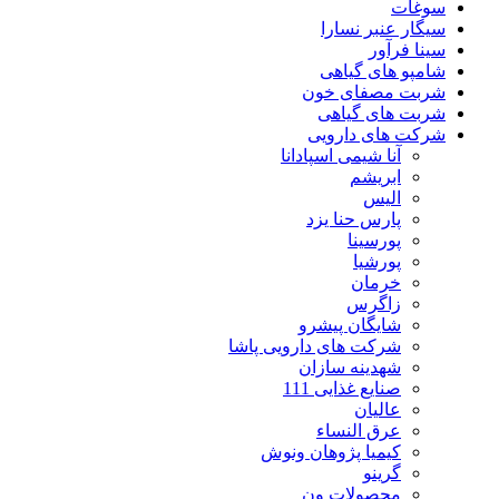
سوغات
سیگار عنبر نسارا
سینا فرآور
شامپو های گیاهی
شربت مصفای خون
شربت های گیاهی
شرکت های دارویی
آنا شیمی اسپادانا
ابریشم
الیس
پارس حنا یزد
پورسینا
پورشیا
خرمان
زاگرس
شایگان پیشرو
شرکت های دارویی پاشا
شهدینه سازان
صنایع غذایی 111
عالیان
عرق النساء
کیمیا پژوهان ونوش
گرینو
محصولات ون