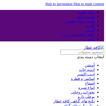
Skip to navigation
Skip to main content
دنیای قهوه
پوست و مو
تقویت قوای جنسی
لاغری
تقویتی
چاقی ( افزایش وزن )
بلغم
انتخاب دسته بندی
آویشن
ادویه جات
ادیب اکسیر
اسانس و قطره
اسماج
انواع شیره
بخورات روحانی
بوعلی دارو
پکیج های گیاهی کافه عطار
پماد و کرم های گیاهی