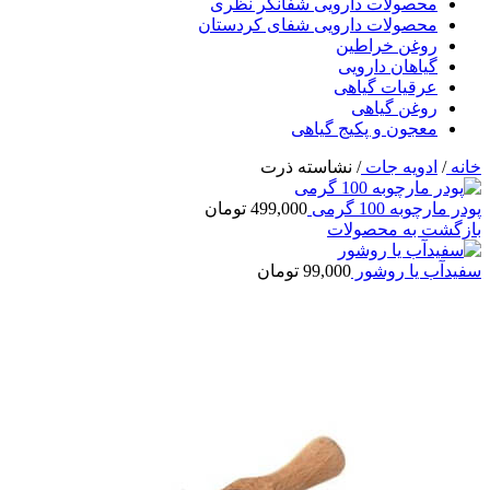
محصولات دارویی شفانگر نظری
محصولات دارویی شفای کردستان
روغن خراطین
گیاهان دارویی
عرقیات گیاهی
روغن گیاهی
معجون و پکیج گیاهی
خانه
/
ادویه جات
/
نشاسته ذرت
پودر مارچوبه 100 گرمی
499,000
تومان
بازگشت به محصولات
سفیدآب یا روشور
99,000
تومان