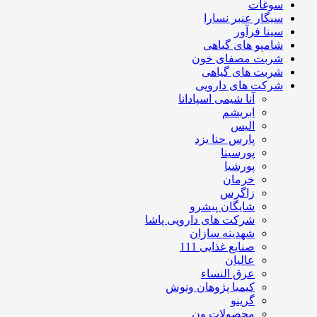
سوغات
سیگار عنبر نسارا
سینا فرآور
شامپو های گیاهی
شربت مصفای خون
شربت های گیاهی
شرکت های دارویی
آنا شیمی اسپادانا
ابریشم
الیس
پارس حنا یزد
پورسینا
پورشیا
خرمان
زاگرس
شایگان پیشرو
شرکت های دارویی پاشا
شهدینه سازان
صنایع غذایی 111
عالیان
عرق النساء
کیمیا پژوهان ونوش
گرینو
محصولات ون