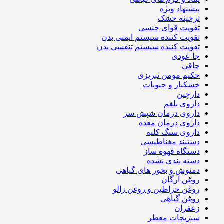
پیشنهاد ویژه
ترخینه خشک
تقویت قوای جنسی
تقویت کننده سیستم ایمنی بدن
تقویت کننده سیستم تنفسی بدن
جا عودی
چاقی
حکیم مومن تبریزی
خشکبار و حبوبات
دارچین
داروی بلغم
داروی درمان شپش سر
داروی درمان معده
داروی سنگ کلیه
دستبند مغناطیسی
دستگاه قهوه ساز
دسته بندی نشده
دمنوش و بخور های گیاهی
روغن آرگان
روغن خراطین و روغن زالو
روغن گیاهی
زعفران
سبزیجات معطر