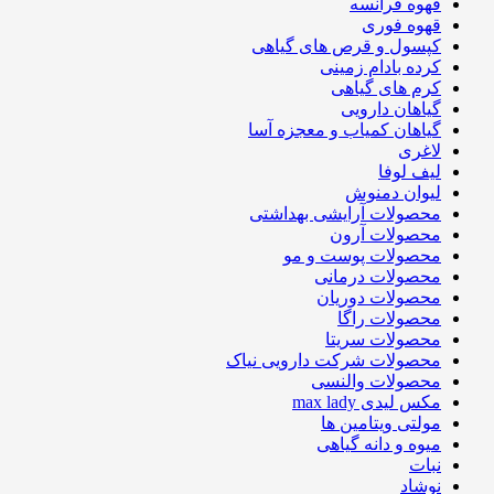
قهوه فرانسه
قهوه فوری
کپسول و قرص های گیاهی
کرده بادام زمینی
کرم های گیاهی
گیاهان دارویی
گیاهان کمیاب و معجزه آسا
لاغری
لیف لوفا
لیوان دمنوش
محصولات آرایشی بهداشتی
محصولات آرون
محصولات پوست و مو
محصولات درمانی
محصولات دوریان
محصولات راگا
محصولات سریتا
محصولات شرکت دارویی نیاک
محصولات والنسی
مکس لیدی max lady
مولتی ویتامین ها
میوه و دانه گیاهی
نبات
نوشاد