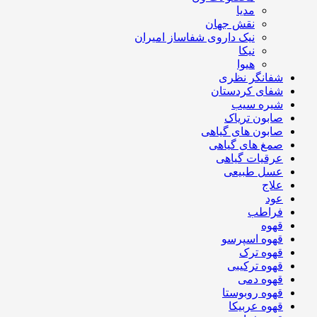
مدیا
نقش جهان
نیک داروی شفاساز امیران
نیکا
هیوا
شفانگر نظری
شفای کردستان
شیره سیب
صابون تریاک
صابون های گیاهی
صمغ های گیاهی
عرقیات گیاهی
عسل طبیعی
علاج
عود
فراطب
قهوه
قهوه اسپرسو
قهوه ترک
قهوه ترکیبی
قهوه دمی
قهوه روبوستا
قهوه عربیکا