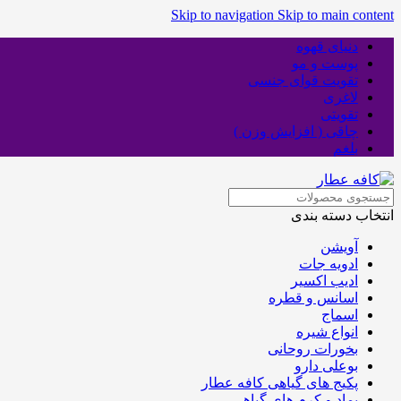
Skip to navigation
Skip to main content
دنیای قهوه
پوست و مو
تقویت قوای جنسی
لاغری
تقویتی
چاقی ( افزایش وزن )
بلغم
انتخاب دسته بندی
آویشن
ادویه جات
ادیب اکسیر
اسانس و قطره
اسماج
انواع شیره
بخورات روحانی
بوعلی دارو
پکیج های گیاهی کافه عطار
پماد و کرم های گیاهی