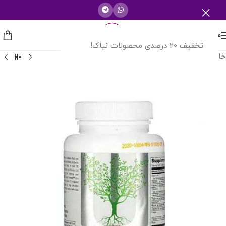
منو
تخفیف 20 درصدی محصولات نیاک!
خانه
/
مولتی ویتامین ها