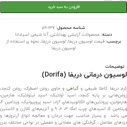
افزودن به سبد خرید
شناسه محصول:
p9-137
دسته:
محصولات آرایشی بهداشتی
,
آنا شیمی اسپادانا
برچسب:
قیمت لوسیون دریفا
,
لوسیون دریفا
,
نحوه ی استفاده از
لوسیون دریفا
توضیحات
لوسیون درمانی دریفا (Dorifa)
رم دریفا کاملا طبیعی و
گیاهی
و حاوی روغن اصطرک، روغن کنجد،
روغن‌هایی بر پایه کنجد، اسید اولئیک، اسید لینولئیک، هارمین،
هارمولین، پروتئین‌های الکالوییدهای آزاد، اسید پروپیونیک، ویتامین F،
ویتامین E، اسیدهای چرب امگا ۳، ۶، ۹ و آنزیم‌های کلاژن و الاستین
می باشد و بسیار مناسب جهت درمان و معالجه انواع آرتروزها و
دردهای مفاصل ، گرفتگی های عضلانی و مفصلی در نواحی مختلف بدن