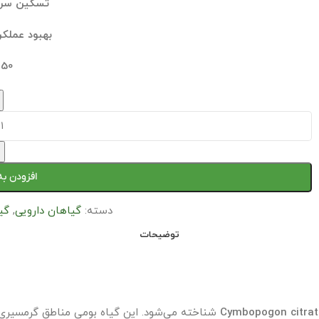
تسکین سرد
بهبود عملکر
50 گرم
افزودن به
دسته:
گیاهان دارویی
,
گی
توضیحات
Cymbopogon citrat
شناخته می‌شود. این گیاه بومی مناطق گرمسیری