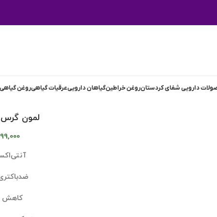
لات دارویی شفای کردستان
روغن خراطین
گیاهان دارویی
عرقیات گیاهی
روغن گیاهی
لمون گرس 
99,000
آنتی‌اکس
ضدباکتری
کاهش ق