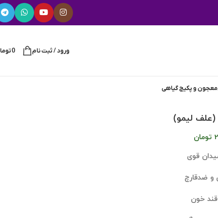
ورود / ثبت نام
0
توما
معجون و پکیج گیاهی
(علف لیمو)
2
تومان
یدان قوی
 و ضدقارچ
ند خون