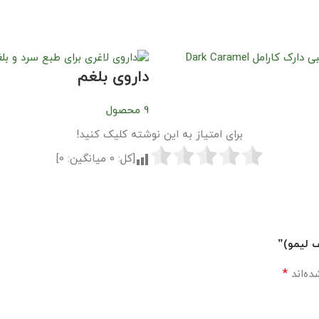
داروی بلغم
9 محصول
برای امتیاز به این نوشته کلیک کنید!
[کل:
0
میانگین:
0
]
ف لیمو)”
*
ده‌اند