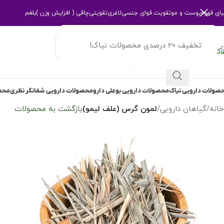
یای قهوه
پوست و مو
تقویت قوای جنسی
لاغری
تقویتی
چاقی ( افزایش وزن )
بلغم
تخفیف 20 درصدی محصولات نیاک!
انتخاب دسته بندی
صولات دارویی نیاک
محصولات دارویی بوعلی دارو
محصولات دارویی شفانگر نظری
محصو
خانه
/
گیاهان دارویی
/
لمون گرس (علف لیمو)
بازگشت به محصولات