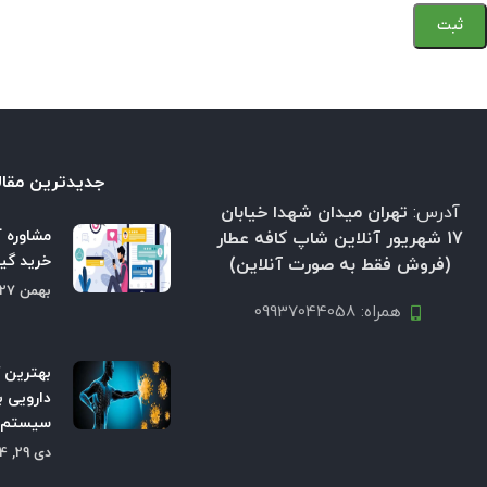
جدیدترین مقال
آدرس:
تهران میدان شهدا خیابان
مشاوره آ
17 شهریور آنلاین شاپ کافه عطار
خرید گیا
(فروش فقط به صورت آنلاین)
بهمن 27, 1404
همراه: 09937044058
بهترین 
دارویی ب
سیستم ا
دی 29, 1404