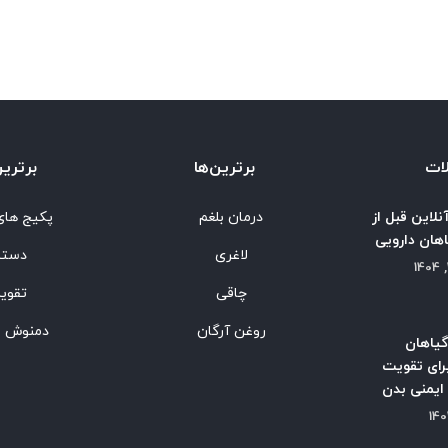
ات
برترین‌ها
برترین
نلاین قبل از
درمان بلغم
پکیج های
هان دارویی
لاغری
دستب
چاقی
تقوی
روغن آرگان
دمنوش و
گیاهان
رای تقویت
یمنی بدن