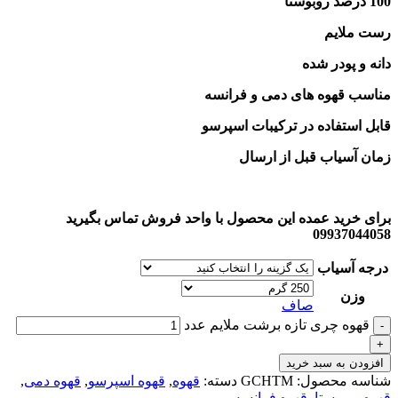
100 درصد روبوستا
رست ملایم
دانه و پودر شده
مناسب قهوه های دمی و فرانسه
قابل استفاده در ترکیبات اسپرسو
زمان آسیاب قبل از ارسال
برای خرید عمده این محصول با واحد فروش تماس بگیرید
09937044058
درجه آسیاب
وزن
صاف
قهوه چری تازه برشت ملایم عدد
-
+
افزودن به سبد خرید
شناسه محصول:
GCHTM
دسته:
قهوه
,
قهوه اسپرسو
,
قهوه دمی
,
قهوه روبوستا
,
قهوه فرانسه