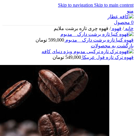
Skip to navigation
Skip to main content
منو
0
محصول
خانه
/
قهوه
/
قهوه چری تازه برشت ملایم
قهوه کنیا تازه برشت دارک _ مدیوم
599,000
تومان
بازگشت به محصولات
قهوه ترک تازه فول عربیکا
549,000
تومان