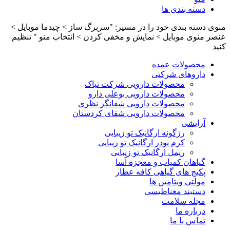
دسته بندی ها
منوی دسته بندی خود را در مسیر: "سربرگ ساز > چیدما موبایل >
عنصر منوی موبایل > نمایش و مخفی کردن > انتخاب منو " تنظیم
کنید
محصولات عمده
داروهای شرکتی
محصولات دارویی شرکت نیاک
محصولات دارویی بوعلی دارو
محصولات دارویی شفانگر نظری
محصولات دارویی شفای کردستان
آرایشی
رژگونه ارگانیک تو زیبایی
کرم پودر ارگانیک تو زیبایی
ریمل ارگانیک تو زیبایی
گیاهان کمیاب و معجزه آسا
پکیج های گیاهی کافه عطار
مولتی ویتامین ها
دستبند مغناطیسی
مجله سلامت
درباره ما
تماس با ما