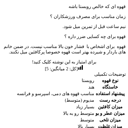
قهوه ای که خالص روبستا باشه
زمان مناسب برای مصرف ورزشکاران ؟
نیم ساعت قبل از تمرین میل شود.
قهوه برای چه کسایی ضرر داره ؟
قهوه برای اشخاص با فشار خون بالا مناسب نیست. در ضمن خانم
های باردار و شیرده بهتر است قهوه خصوصا پرکافئین میل نکنند.
برای امتیاز به این نوشته کلیک کنید!
[کل:
2
میانگین:
5
]
توضیحات تکمیلی
نوع قهوه
روبستا
خاستگاه
هند
پیشنهاد استفاده
مناسب قهوه های دمی، اسپرسو و فرانسه
درجه رست
مدیوم (متوسط)
میزان کافئین
بسیار زیاد
میزان عطر و بو
متوسط رو به بالا
میزان تلخی
متوسط
میزان غلظت
بسیار بالا