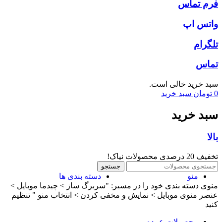
فرم تماس
واتس اپ
تلگرام
تماس
سبد خرید خالی است.
0
تومان
سبد خرید
سبد خرید
بالا
تخفیف 20 درصدی محصولات نیاک!
جستجو
منو
دسته بندی ها
منوی دسته بندی خود را در مسیر: "سربرگ ساز > چیدما موبایل >
عنصر منوی موبایل > نمایش و مخفی کردن > انتخاب منو " تنظیم
کنید
محصولات عمده