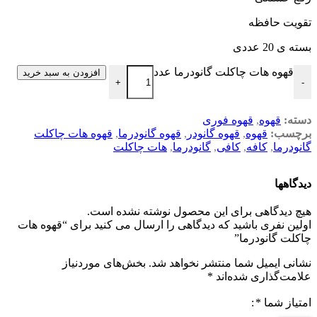
تقویت حافظه
بسته ی 20 عددی
قهوه هات چاکلت گانودرما عدد
افزودن به سبد خرید
+
-
دسته:
قهوه
,
قهوه فوری
برچسب:
قهوه
,
قهوه گانودر
,
قهوه گانودرما
,
قهوه هات چاکلت
گانودرما
,
کافه
,
کافی
,
گانودرما
,
هات چاکلت
دیدگاهها
هیچ دیدگاهی برای این محصول نوشته نشده است.
اولین نفری باشید که دیدگاهی را ارسال می کنید برای “قهوه هات
چاکلت گانودرما”
نشانی ایمیل شما منتشر نخواهد شد.
بخش‌های موردنیاز
علامت‌گذاری شده‌اند
*
امتیاز شما
*