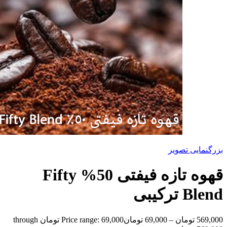
بزرگنمایی تصویر
قهوه تازه فیفتی 50% Fifty
Blend ترکیبی
569,000
تومان
–
69,000
تومان
Price range: 69,000 تومان through