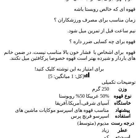
قهوه ای که خالص روبستا باشه
زمان مناسب برای مصرف ورزشکاران ؟
نیم ساعت قبل از تمرین میل شود.
قهوه برای چه کسایی ضرر داره ؟
قهوه برای اشخاص با فشار خون بالا مناسب نیست. در ضمن خانم
های باردار و شیرده بهتر است قهوه خصوصا پرکافئین میل نکنند.
برای امتیاز به این نوشته کلیک کنید!
[کل:
1
میانگین:
5
]
توضیحات تکمیلی
وزن
250 گرم
نوع قهوه
50% عربیکا 50% روبوستا
خاستگاه
آسیای شرقی،آمریکا،آفریقا
پیشنهاد
مناسب قهوه های اسپرسو موکاپات ماشین های
استفاده
اسپرسو فرنچ پرس
درجه رست
مدیوم (متوسط)
عطر
زیاد
اسیدیته
کم