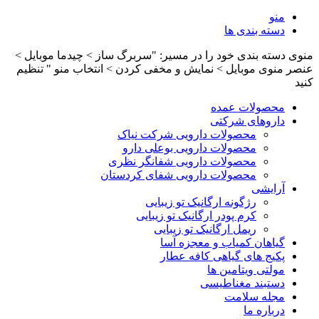
منو
دسته بندی ها
منوی دسته بندی خود را در مسیر: "سربرگ ساز > چیدما موبایل >
عنصر منوی موبایل > نمایش و مخفی کردن > انتخاب منو " تنظیم
کنید
محصولات عمده
داروهای شرکتی
محصولات دارویی شرکت نیاک
محصولات دارویی بوعلی دارو
محصولات دارویی شفانگر نظری
محصولات دارویی شفای کردستان
آرایشی
رژگونه ارگانیک تو زیبایی
کرم پودر ارگانیک تو زیبایی
ریمل ارگانیک تو زیبایی
گیاهان کمیاب و معجزه آسا
پکیج های گیاهی کافه عطار
مولتی ویتامین ها
دستبند مغناطیسی
مجله سلامت
درباره ما