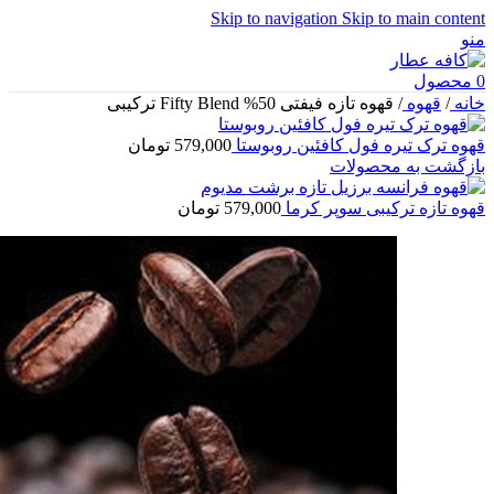
Skip to navigation
Skip to main content
منو
0
محصول
خانه
/
قهوه
/
قهوه تازه فیفتی 50% Fifty Blend ترکیبی
قهوه ترک تیره فول کافئین روبوستا
579,000
تومان
بازگشت به محصولات
قهوه تازه ترکیبی سوپر کرما
579,000
تومان