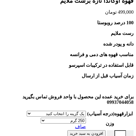
قهوه اوگاندا تازه برشت ملایم
499,000
تومان
100 درصد روبوستا
رست ملایم
دانه و پودر شده
مناسب قهوه های دمی و فرانسه
قابل استفاده در ترکیبات اسپرسو
زمان آسیاب قبل از ارسال
برای خرید عمده این محصول با واحد فروش تماس بگیرید
09937044058
ابزارقهوه(درجه آسیاب)
وزن
صاف
قهوه اوگاندا تازه برشت ملایم عدد
افزودن به سبد خرید